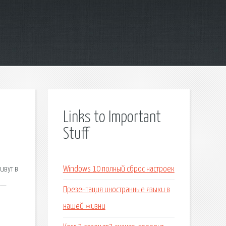
Links to Important
Stuff
ивут в
Windows 10 полный сброс настроек
 —
Презентация иностранные языки в
нашей жизни