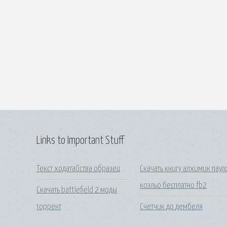
Links to Important Stuff
Текст ходатайства образец
Скачать книгу алхимик паул
коэльо бесплатно fb2
Скачать battlefield 2 моды
торрент
Счетчик до дембеля