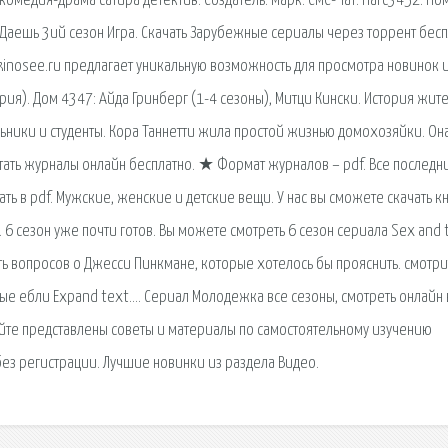
омедия-драма сатира детектив: Создатель: Марк. СМС-Чат. narc3452: По
 Даешь 3ий сезон Игра. Скачать Зарубежные сериалы через торрент бес
kinosee.ru предлагает уникальную возможность для просмотра новинок 
ерия). Дом 4347: Айда Гринберг (1-4 сезоны), Митци Кински. История жит
ьники и студенты. Кора Таннетти жила простой жизнью домохозяйки. Он
тать журналы онлайн бесплатно. ★ Формат журналов – pdf. Все последн
ть в pdf. Мужские, женские и детские вещи. У нас вы сможете скачать к
 6 сезон уже почти готов. Вы можете смотреть 6 сезон сериала Sex and 
сять вопросов о Джесси Пинкмане, которые хотелось бы прояснить. смотри
олые ебли Expand text…. Сериал Молодежка все сезоны, смотреть онлайн 
айте представлены советы и материалы по самостоятельному изучению
без регистрации. Лучшие новинки из раздела Видео.