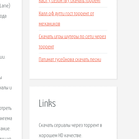
Касл 3 сезон тв3 скачать торрент
 Lane)
Калл оф дутти гост торрент от
рода
механиков
Скачать игры шутеры по сети через
торрент
ии.
Патимат гусейнова скачать песни
ы
налы и
Links
отреть
ингема
Скачать сериалы через торрент в
мание.
хорошем HD качестве.