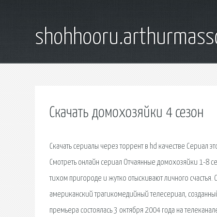
shohhooru.arthurmass
Скачать домохозяйки 4 сезон
Скачать сериалы через торрент в hd качестве Сериал э
Смотреть онлайн сериал Отчаянные домохозяйки 1-8 с
тихом пригороде и жутко отыскивают личного счастья. С
американский трагикомедийный телесериал, созданный 
премьера состоялась 3 октября 2004 года на телеканал