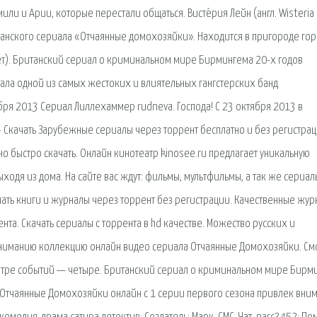
или и Арии, которые перестали общаться. Висте́рия Лейн (англ. Wisteria
анского сериала «Отчаянные домохозяйки». Находится в пригороде го
ует). Британский сериал о криминальном мире Бирмингема 20-х годов
ала одной из самых жестоких и влиятельных гангстерских банд
ря 2013 Сериал Лиллехаммер rudneva. Господа! С 23 октября 2013 в
 · Скачать Зарубежные сериалы через торрент бесплатно и без регистрац
 быстро скачать. Онлайн кинотеатр kinosee.ru предлагает уникальную
ходя из дома. На сайте вас ждут: фильмы, мультфильмы, а так же сериал
чать книги и журналы через торрент без регистрации. Качественные жур
ента. Скачать сериалы с торрента в hd качестве. Можество русских и
ниманию коллекцию онлайн видео сериала Отчаянные Домохозяйки. См
ентре событий — четыре. Британский сериал о криминальном мире Бирм
л Отчаянные Домохозяйки онлайн с 1 серии первого сезона привлек вни