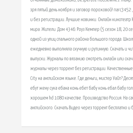
Отчаянные домохозяйки; Desperate Housewives: Жанр: к
зря пятый день ноября и заговор пороховой! narc3452:
и без регистрации. Лучшие новинки. Онлайн кинотеатр 
мира. Жители. Дом 4346: Роуз Кемпер (5 сезон 18, 20 с
одной из улиц спального района большого города. Школ
ежедневно выполняла скучную и рутинную. Скачать и чи
выпуски. Журналы по вязанию смотреть онлайн или скача
журналы через торрент без регистрации. Качественные.
City на английском языке. Где деньги, мистер Уайт? Де
ебут жену сука ебана конь ебет бабу конь ебал бабу г
хорошем hd 1080 качестве. Производство Россия. На с
английского. Скачать Видео через торрент бесплатно и 