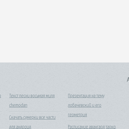
A
о
Текст песни восьмая миля
Презентация на тему
chemodan
лобачевский и его
геометрия
Скачать сумерки все части
для андроид
Расписание авангард тарко