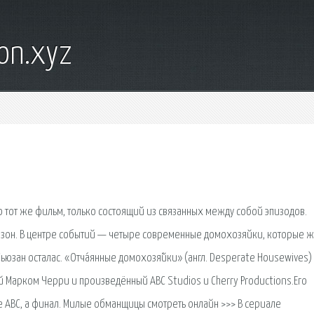
on.xyz
то тот же фильм, только состоящий из связанных между собой эпизодов.
езон. В центре событий — четыре современные домохозяйки, которые ж
ьюзан осталас. «Отча́янные домохозя́йки» (англ. Desperate Housewives)
Марком Черри и произведённый ABC Studios и Cherry Productions.Его
е ABC, а финал. Милые обманщицы смотреть онлайн >>> В сериале