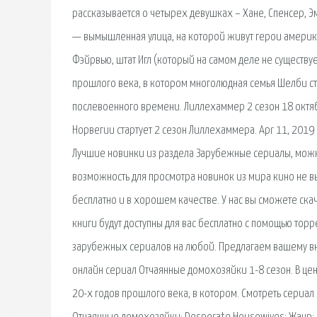
рассказывается о четырех девушках – Хане, Спенсер, Эм
— вымышленная улица, на которой живут герои америк
Фэйрвью, штат Игл (который на самом деле не существ
прошлого века, в котором многолюдная семья Шелби ст
послевоенного времени. Лиллехаммер 2 сезон 18 октяб
Норвегии стартует 2 сезон Лиллехаммера. Apr 11, 2019
Лучшие новинки из раздела Зарубежные сериалы, можно
возможность для просмотра новинок из мира кино не вы
бесплатно и в хорошем качестве. У нас вы сможете ска
книги будут доступны для вас бесплатно с помощью торр
зарубежных сериалов на любой. Предлагаем вашему в
онлайн сериал Отчаянные домохозяйки 1-8 сезон. В ц
20-х годов прошлого века, в котором. Смотреть сериа