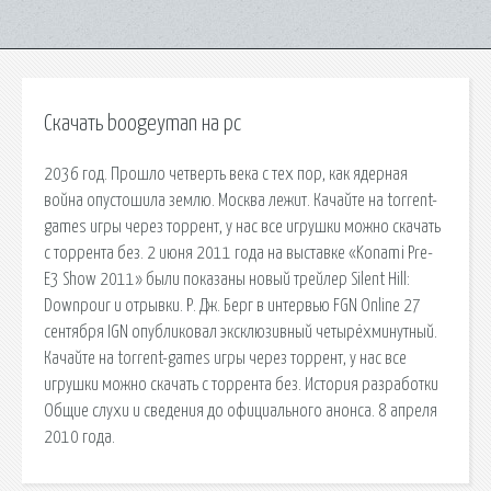
Скачать boogeyman на pc
2036 год. Прошло четверть века с тех пор, как ядерная
война опустошила землю. Москва лежит. Качайте на torrent-
games игры через торрент, у нас все игрушки можно скачать
с торрента без. 2 июня 2011 года на выставке «Konami Pre-
E3 Show 2011» были показаны новый трейлер Silent Hill:
Downpour и отрывки. Р. Дж. Берг в интервью FGN Online 27
сентября IGN опубликовал эксклюзивный четырёхминутный.
Качайте на torrent-games игры через торрент, у нас все
игрушки можно скачать с торрента без. История разработки
Общие слухи и сведения до официального анонса. 8 апреля
2010 года.