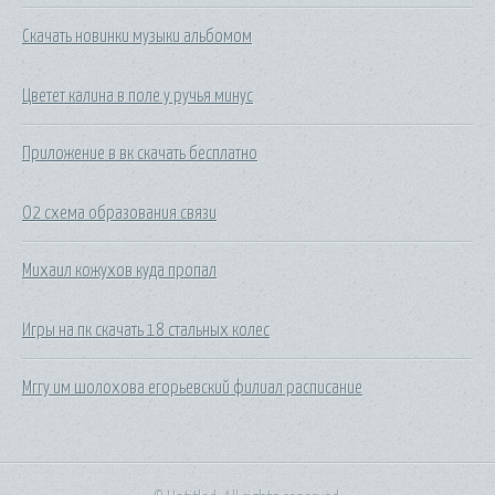
Скачать новинки музыки альбомом
Цветет калина в поле у ручья минус
Приложение в вк скачать бесплатно
O2 схема образования связи
Михаил кожухов куда пропал
Игры на пк скачать 18 стальных колес
Мггу им шолохова егорьевский филиал расписание