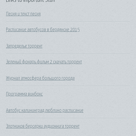
Песня и текст песня
Расписание автобусов в бердянске 2015
Запределье торрент
Зеленый фонарь фильм 2 скачать торрент
Журнал атмосфера большого города
Программа винбокс
Автобус калининград люблино расписание
Злотников берсерки аудиокнига торрент