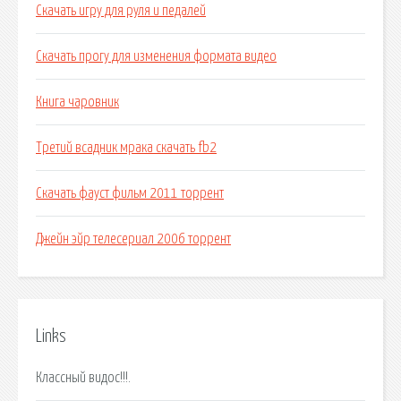
Скачать игру для руля и педалей
Скачать прогу для изменения формата видео
Книга чаровник
Третий всадник мрака скачать fb2
Скачать фауст фильм 2011 торрент
Джейн эйр телесериал 2006 торрент
Links
Классный видос!!!.