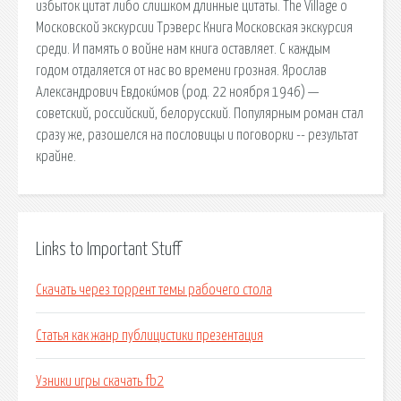
избыток цитат либо слишком длинные цитаты. The Village о
Московской экскурсии Трэверс Книга Московская экскурсия
среди. И память о войне нам книга оставляет. С каждым
годом отдаляется от нас во времени грозная. Ярослав
Александрович Евдоки́мов (род. 22 ноября 1946) —
советский, российский, белорусский. Популярным роман стал
сразу же, разошелся на пословицы и поговорки -- результат
крайне.
Links to Important Stuff
Скачать через торрент темы рабочего стола
Статья как жанр публицистики презентация
Узники игры скачать fb2