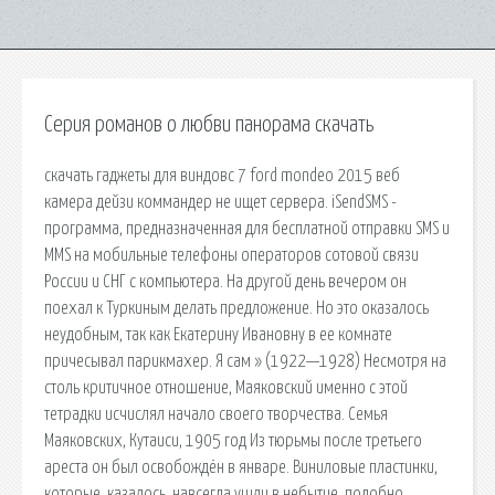
Серия романов о любви панорама скачать
скачать гаджеты для виндовс 7 ford mondeo 2015 веб
камера дейзи коммандер не ищет сервера. iSendSMS -
программа, предназначенная для бесплатной отправки SMS и
MMS на мобильные телефоны операторов сотовой связи
России и СНГ с компьютера. На другой день вечером он
поехал к Туркиным делать предложение. Но это оказалось
неудобным, так как Екатерину Ивановну в ее комнате
причесывал парикмахер. Я сам » (1922—1928) Несмотря на
столь критичное отношение, Маяковский именно с этой
тетрадки исчислял начало своего творчества. Семья
Маяковских, Кутаиси, 1905 год Из тюрьмы после третьего
ареста он был освобождён в январе. Виниловые пластинки,
которые, казалось, навсегда ушли в небытие, подобно