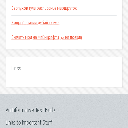
Серпухов тула расписание маршруток
Эмирейтс молл дубай схема
Скачать мод на майнкрафт 152 на поезда
Links
An Informative Text Blurb
Links to Important Stuff