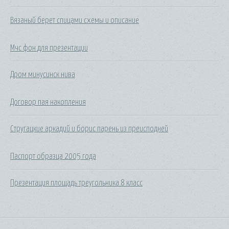
Вязаный берет спицами схемы и описание
Мчс фон для презентации
Дром минусинск нива
Договор пая накопления
Стругацкие аркадий и борис парень из преисподней
Паспорт образца 2005 года
Презентация площадь треугольника 8 класс