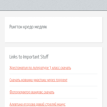
Рингтон кредо медляк
Links to Important Stuff
Хрестоматия по литературе 3 класс скачать
Скачать новинки ужастики через торрент
Фоторедактор виндовс скачать
Алевтина егорова давай стреляй минус