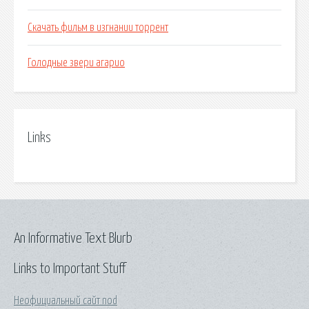
Скачать фильм в изгнании торрент
Голодные звери агарио
Links
An Informative Text Blurb
Links to Important Stuff
Неофициальный сайт nod