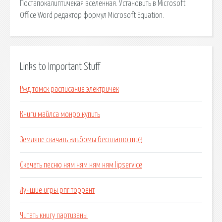
Постапокалиптичекая вселенная. Установить в Microsoft
Office Word редактор формул Microsoft Equation.
Links to Important Stuff
Ржд томск расписание электричек
Книги майлса монро купить
Земляне скачать альбомы бесплатно mp3
Скачать песню ням ням ням ням lipservice
Лучшие игры рпг торрент
Читать книгу партизаны