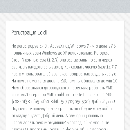
Регистрация 1с dll
Не регистрируется Dll, ActiveX под Windows 7 - что делать ? В
привычных всем Windows до XP включительно. История,
Стоит 3 компьютера (1.2.3) они все связаны по сети через
свитч, и у каждого есть выход. Как создать чистую базу 1с 7.7
Часто у пользователей возникает вопрос: как создать чистую.
На ноуте поменялся диск на SSD, память, обновился до win 10.
Ноут сбрасывался до заводского. перестала работать MMC
консоль 1с сервера MMC could not create the snap in CLSID:
{c08a0f38-efa5-4f60-8d4b-5d7709056530}. Добрый день!
Подскажите пожалуйста как решить ошибку не могу войти в
откладку выдает. Добрый день. А вам принципиально
использовать режим эмуляции? В последней компоненте
Форум 1С программирование, форум: общие вопросы