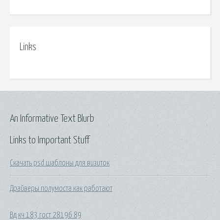
Links
An Informative Text Blurb
Links to Important Stuff
Скачать psd шаблоны для визиток
Драйверы полумоста как работают
Вд кч 183 гост 28196 89