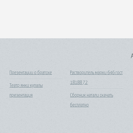
A
Презентации о братске
Растворитель марки 646 гост
18188 72
Театр янки купалы
презентация
Сборник натали скачать
бесплатно