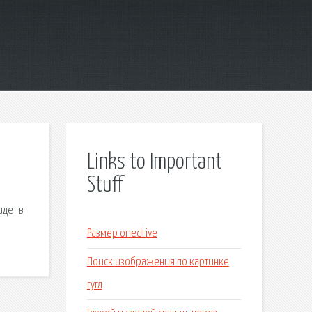
Links to Important
Stuff
идет в
Размер onedrive
Поиск изображения по картинке
гугл