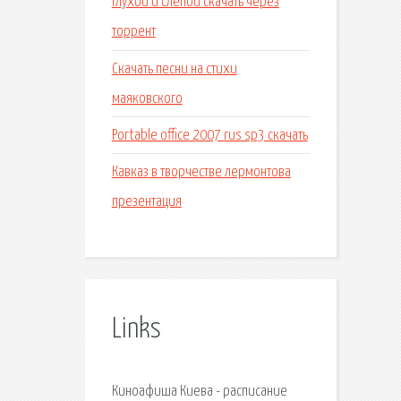
Глухой и слепой скачать через
торрент
Скачать песни на стихи
маяковского
Portable office 2007 rus sp3 скачать
Кавказ в творчестве лермонтова
презентация
Links
Киноафиша Киева - расписание