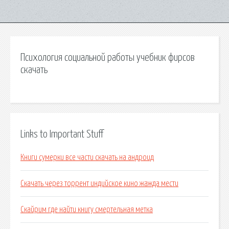
Психология социальной работы учебник фирсов
скачать
Links to Important Stuff
Книги сумерки все части скачать на андроид
Скачать через торрент индийское кино жажда мести
Скайрим где найти книгу смертельная метка