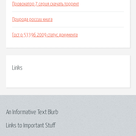
Провокатор 7 серия скачать торрент
Природа россии книга
Гост р 53396 2009 статус документа
Links
An Informative Text Blurb
Links to Important Stuff