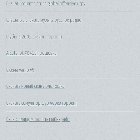
Скачать counter strike global offensive игру
Слушать и скачать музыку русское радио
Глубина 2002 скачать торрент
Alcatel ot 7041d прошивка
Схема vamo v5
Скачать новый скин лололошки
Скачать симулятор фур через торрент
Скин с плащом скачать майнкрафт