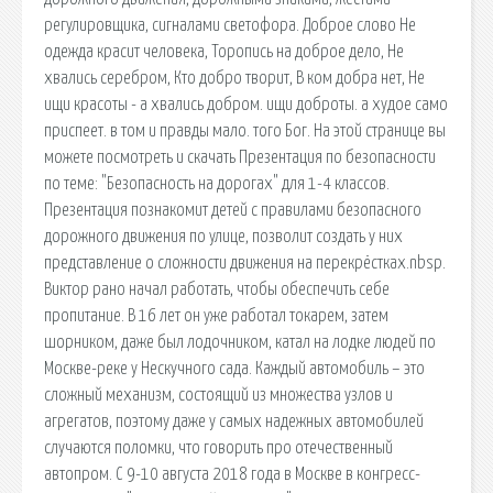
регулировщика, сигналами светофора. Доброе слово Не
одежда красит человека, Торопись на доброе дело, Не
хвались серебром, Кто добро творит, В ком добра нет, Не
ищи красоты - а хвались добром. ищи доброты. а худое само
приспеет. в том и правды мало. того Бог. На этой странице вы
можете посмотреть и скачать Презентация по безопасности
по теме: "Безопасность на дорогах" для 1-4 классов.
Презентация познакомит детей с правилами безопасного
дорожного движения по улице, позволит создать у них
представление о сложности движения на перекрёстках.nbsp.
Виктор рано начал работать, чтобы обеспечить себе
пропитание. В 16 лет он уже работал токарем, затем
шорником, даже был лодочником, катал на лодке людей по
Москве-реке у Нескучного сада. Каждый автомобиль – это
сложный механизм, состоящий из множества узлов и
агрегатов, поэтому даже у самых надежных автомобилей
случаются поломки, что говорить про отечественный
автопром. С 9-10 августа 2018 года в Москве в конгресс-