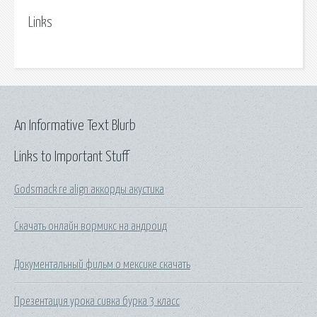
Links
An Informative Text Blurb
Links to Important Stuff
Godsmack re align аккорды акустика
Скачать онлайн вормикс на андроид
Документальный фильм о мексике скачать
Презентация урока сивка бурка 3 класс