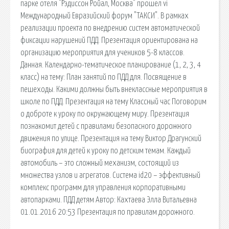
парке отеля "Рэдиссон Ройал, Москва" прошел vi
Международный Евразийский форум "ТАКСИ". В рамках
реализации проекта по внедрению систем автоматической
фиксации нарушений ПДД. Презентация ориентирована на
организацию мероприятия для учеников 5-8 классов.
Данная. Календарно-тематическое планирование (1, 2, 3, 4
класс) на тему: План занятий по ПДД для. Посвящение в
пешеходы. Какими должны быть внеклассные мероприятия в
школе по ПДД. Презентация на тему Классный час Поговорим
о доброте к уроку по окружающему миру. Презентация
познакомит детей с правилами безопасного дорожного
движения по улице. Презентация на тему Виктор Драгунский
биография для детей к уроку по детским темам. Каждый
автомобиль – это сложный механизм, состоящий из
множества узлов и агрегатов. Система id20 – эффективный
комплекс программ для управления корпоративными
автопарками. ПДД детям Автор: Кахтаева Элла Витальевна
01.01.2016 20:53 Презентация по правилам дорожного.