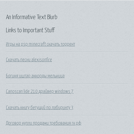
An Informative Text Blurb
Links to Important Stuff
Игры на psp minecraft скачать торрент
Скачать песни alexisonfire
Богиня иштар аккорды мельница
Canoscan lide 210 драйвер windows 7
Скачать книгу бегущий по лабиринту 3
Договор купли продажи требования гк рф