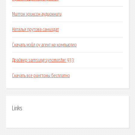
Милтон эриксон аудиокниги
Наталья прутова самиздат
Скачать мэйл ру агент на компьютер
Драйвер samsung syncmaster 933
Скачать все рингтоны бесплатно
Links