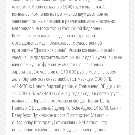
«Любимый Край» создано в 1999 году и является. О
компании. Компания на протяжении двух десятков лет
занимает прочные позиции в реализации лакокрасочных
материалов на территории Российской Федерации.
Комплексное оснащение зданий и территорий
оборудованием для реализации государственной
программы “Доступная среда”. Миссия компании biocad -
увеличение продолжительности жизни людей и улучшение ее
качества. Купите франшизу «Настоящей пекарни» и
зарабатывайте чистыми от 170 000 руб. в месяц на своем
деле! Окупаемость инвестиций от 11 месяцев. ООО ЗКПД
«АРМАТОН» Новосибирский район, с. Толмачево, ОП 3307 км,
24. ООО ЗКПД «АРМАТОН» с 2013 года входит в состав группы
компаний «Первый строительный фонд». Порше Центр
Пулково. Официальный дилер Porsche Адрес: 196158, Санкт-
Петербург, Пулковское шоссе IT аутсорсинг (от англ. -
outsourcing it company) от компании Net Admin – это
повышение эффективности. Ведущая инвестиционная