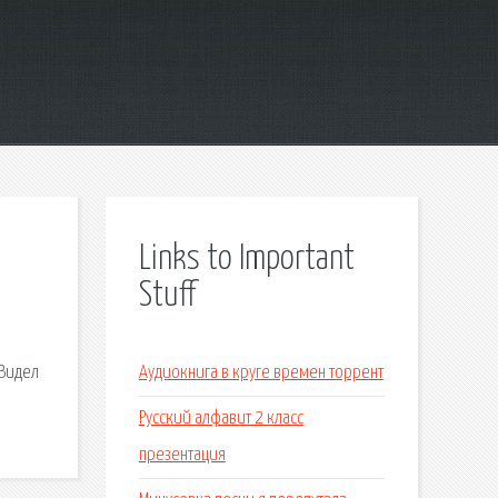
Links to Important
Stuff
 Видел
Аудиокнига в круге времен торрент
Русский алфавит 2 класс
презентация