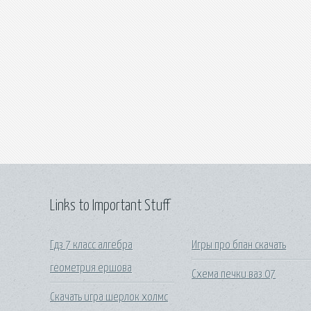
Links to Important Stuff
Гдз 7 класс алгебра
Игры про бпан скачать
геометрия ершова
Схема печки ваз 07
Скачать игра шерлок холмс