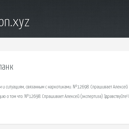
on.xyz
ланк
м и ситуациям, связанным с наркотиками. №12698. Спрашивает Алексей
цию о том что. №12698. Спрашивает Алексей (экспертиза) Здравствуйте!