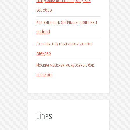
Минусовка песни я перепутала
серебро
Как вытащить файлы из прошивки
android
Скачать игру на андроид доктор
слендер
Москва майская минусовка с бэк
вокалом
Links