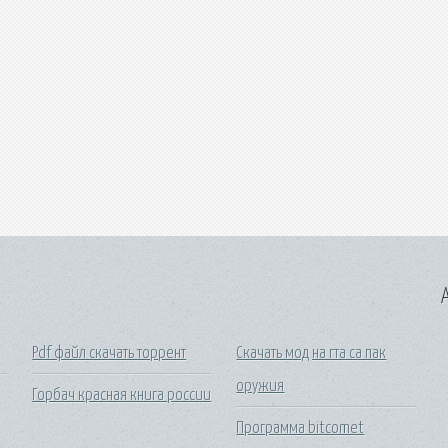
A
Pdf файл скачать торрент
Скачать мод на гта са пак
оружия
Горбач красная книга россии
Программа bitcomet