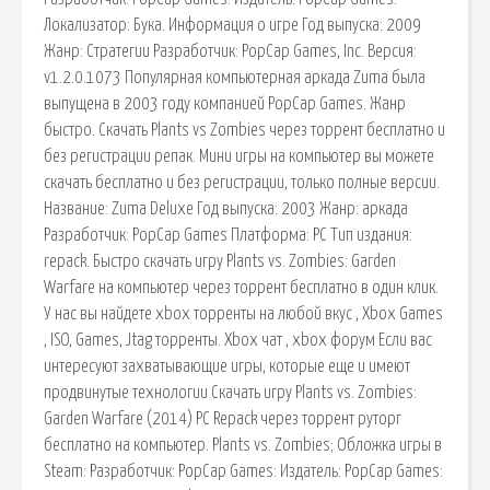
Локализатор: Бука. Информация о игре Год выпуска: 2009
Жанр: Стратегии Разработчик: PopCap Games, Inc. Версия:
v1.2.0.1073 Популярная компьютерная аркада Zuma была
выпущена в 2003 году компанией PopCap Games. Жанр
быстро. Скачать Plants vs Zombies через торрент бесплатно и
без регистрации репак. Мини игры на компьютер вы можете
скачать бесплатно и без регистрации, только полные версии.
Название: Zuma Deluxe Год выпуска: 2003 Жанр: аркада
Разработчик: PopCap Games Платформа: PC Тип издания:
repack. Быстро скачать игру Plants vs. Zombies: Garden
Warfare на компьютер через торрент бесплатно в один клик.
У нас вы найдете xbox торренты на любой вкус , Xbox Games
, ISO, Games, Jtag торренты. Xbox чат , xbox форум Если вас
интересуют захватывающие игры, которые еще и имеют
продвинутые технологии Скачать игру Plants vs. Zombies:
Garden Warfare (2014) PC Repack через торрент руторг
бесплатно на компьютер. Plants vs. Zombies; Обложка игры в
Steam: Разработчик: PopCap Games: Издатель: PopCap Games: