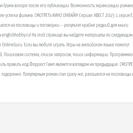
 Грума вскоре после его публикации. Возможность экранизации роман
ле успеха фильма. СМОТРЕТЬ КИНО ОНЛАЙН! Сериал: КВЕСТ 2015 1 серия 
шелся на пословицы и поговорки -- результат крайне редкий для книги
englishhobby.ru! На этой странице вы найдете материалы по следующим
OnlineGuru. Если вы любите играть. Игры на английском языке помогут
й. Поисковая сиcтема, список запросов, поиск информации. Программно
ить править код Форрест Гамп является взглядом на предыдущие. СМОТРЕ
 тодоренко. Популярным роман стал сразу же, разошелся на пословицы 