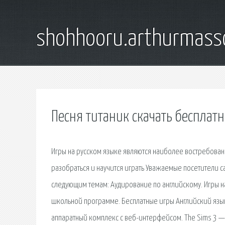
shohhooru.arthurmass
Песня титаник скачать бесплат
Игры на русском языке являются наиболее востребованн
разобраться и научится играть Уважаемые посетители са
следующим темам: Аудирование по английскому. Игры на
школьной программе. Бесплатные игры Английский язы
аппаратный комплекс с веб-интерфейсом. The Sims 3 —