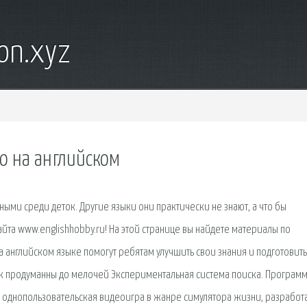
on.xyz
но на английском
ыми среди деток. Другие языки они практически не знают, а что бы
йта www.englishhobby.ru! На этой странице вы найдете материалы по
 английском языке помогут ребятам улучшить свои знания и подготовить
к продуманны до мелочей Экспериментальная система поиска. Програм
 однопользовательская видеоигра в жанре симулятора жизни, разработ