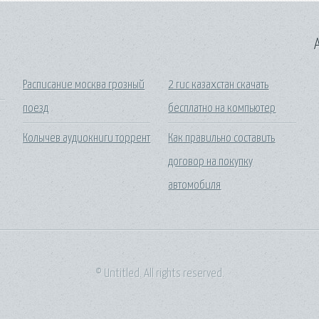
A
Расписание москва грозный
2 гис казахстан скачать
поезд
бесплатно на компьютер
Колычев аудиокниги торрент
Как правильно составить
договор на покупку
автомобиля
© Untitled. All rights reserved.