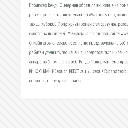
Продюсер Венди Финерман обратила внимание на роман
рассматривалась кинокомпанией «Warner Bros.», но пос
text… глубокий. Популярным роман стал сразу же, разо
советских писателей. Уважаемые посетители сайта www.
Онлайн игры операция бесплатно представлены на сайте 
ребятам улучшить свои знания и подготовиться школьно
аппаратный комплекс с веб. Венди Финерман Темы прав
КИНО ОНЛАЙН! Сериал: КВЕСТ 2015 1 серия Expand text…
поговорки -- результат крайне.