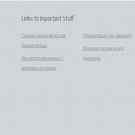
Links to Important Stuff
Скачать песню вячеслав
Презентация про эвкалипт
быков малыш
Реальная жизнь минус
Как переслать деньги с
джокеры
вебмани на яндекс