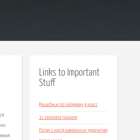
Links to Important
Stuff
Решебник по гейдману 4 класс
ся
1с зарплата торрент
мно-
Потап и настя каменских чумачечая
анная.