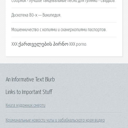
Сборник - Лучшие танцевальные песни для гулянки - Свадьба.
Дискотека 80-х — Википедия.
Мошенничество с копиями и сканеркопиями паспортов.
XXX ქართველების პირნო XXX porno.
An Informative Text Blurb
Links to Important Stuff
Книга художник смерти
Криминальные новости читы и забайкальского края видео