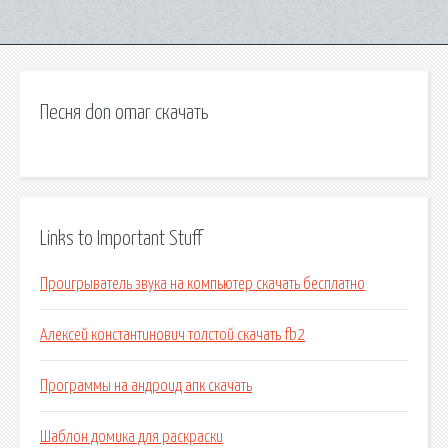
Песня don omar скачать
Links to Important Stuff
Проигрыватель звука на компьютер скачать бесплатно
Алексей константинович толстой скачать fb2
Программы на андроид апк скачать
Шаблон домика для раскраски