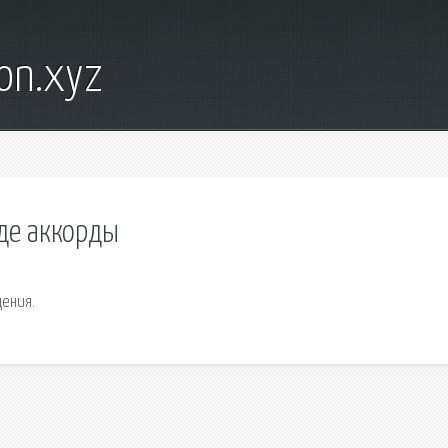
on.xyz
де аккорды
дения.