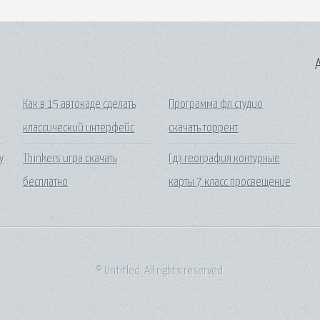
A
Как в 15 автокаде сделать
Программа фл студио
классический интерфейс
скачать торрент
у
Thinkers игра скачать
Гдз география контурные
бесплатно
карты 7 класс просвещение
© Untitled. All rights reserved.