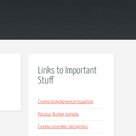
Links to Important
Stuff
Схема подключения пищалок
Кризис фильм скачать
Схемы оригами звездочки