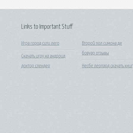
Links to Important Stuff
Игра город сити лего
Второй пол симона де
бовуар отзывы
Скачать игру на андроид
доктор слендер
Несбе леопард скачать книг