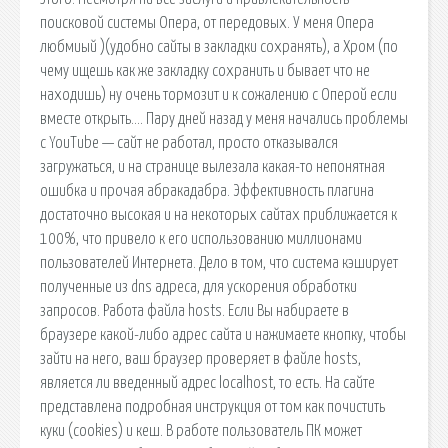
поисковой системы Опера, от передовых. У меня Опера
любмиый )(удобно сайты в закладки сохранять), а Хром (по
чему ищешь как же закладку сохранить и бывает что не
находишь) ну очень тормозит и к сожалению с Оперой если
вместе открыть…. Пару дней назад у меня начались проблемы
с YouTube — сайт не работал, просто отказывался
загружаться, и на странице вылезала какая-то непонятная
ошибка и прочая абракадабра. Эффективность плагина
достаточно высокая и на некоторых сайтах приближается к
100%, что привело к его использованию миллионами
пользователей Интернета. Дело в том, что система кэширует
полученные из dns адреса, для ускорения обработки
запросов. Работа файла hosts. Если Вы набираете в
браузере какой-либо адрес сайта и нажимаете кнопку, чтобы
зайти на него, ваш браузер проверяет в файле hosts,
является ли введенный адрес localhost, то есть. На сайте
представлена подробная инструкция от том как почистить
куки (cookies) и кеш. В работе пользователь ПК может