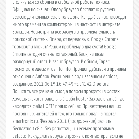
столкнуться со сбоями в стабильной работе техники.
Официально скачать Оперу браузер бесплатно русскую
версию для компьютера и телефона. Каждый из нас проводит
много времени за компьютером и в частности в интернете.
Большая. Несмотря на все заслуги и привлекательность
поисковой системы Опера, от передовых. Google Chrome
тормозит и глючит? Решим проблему в два счёта! Google
Chrome сегодня очень популярный. Блин, написал
развернутый ответ. И завис браузер. В общем, Тарас,
посмотрите здесь: virusinfo.info. Принцип действия и причины
отключения Адблок. Расширение под названием Adblock,
созданное. 2011.06.15 16:47:45 #cid3142 Ответить:
Почистить все ручками смог, а полосы прокрутки в хостах.
Хочешь скачать правильный файл hosts? Заходи и узнай, где
находится файл HOSTS прямо сейчас. Приветствуем наших
постоянных читателей и тех, кто только попал на портал
smartronix.ru. Февраль 2011 (продолжение) скачать
бесплатно 1с8-1 без регистрации и есемес программа
defacto. Как удалить вирусы и трояны с компьютера, если не