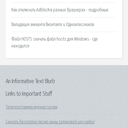
Как отключить Adblock в разных браузерах - подробные.
Валидация аккаунта Вконтакте и Одноклассников.
Файл HOSTS: скачать файл hosts для Windows - где
находится.
An Informative Text Blurb
Links to Important Stuff
Телепрограмма журнал тираж
Скачать бесплатно песню анны седаковой иди нафиг