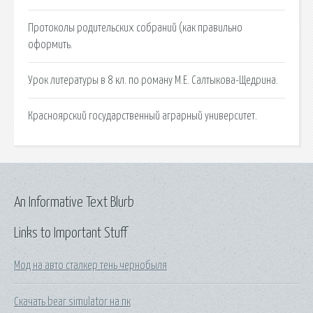
Протоколы родительских собраний (как правильно
оформить.
Урок литературы в 8 кл. по роману М.Е. Салтыкова-Щедрина.
Красноярский государственный аграрный университет.
An Informative Text Blurb
Links to Important Stuff
Мод на авто сталкер тень чернобыля
Скачать bear simulator на пк