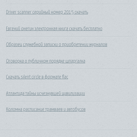
Driver scanner серийный номер 2015 скачать
Евгений онегин электронная книга скачать бесплатно
Образец служебной записки о приобретении журналов
Оговорка о публичном порядке шпаргалка
Скачать silent circle в формате flac
Атлантида тайны исчезнувшей цивилизации
Коломна расписание трамваев и автобусов