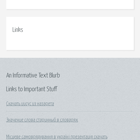
Links
An Informative Text Blurb
Links to Important Stuff
Скачать иисус из назарета
Значение слова старинный в словарях
Місцеве самоврядування в україні презентація скачать