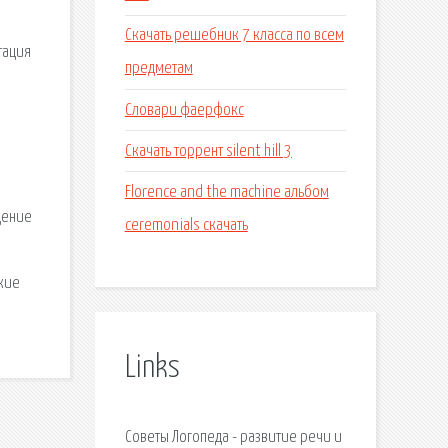
е
Скачать решебник 7 класса по всем
тация
предметам
Словари фаерфокс
Скачать торрент silent hill 3
Florence and the machine альбом
дение
ceremonials скачать
кие
Links
Советы Логопеда - развитие речи и