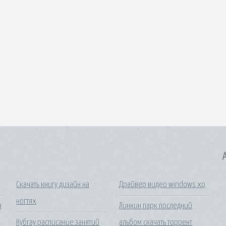
A
Скачать книгу дизайн на
Драйвер видео windows xp
ногтях
а
Линкин парк последний
Кубгау расписание занятий
альбом скачать торрент