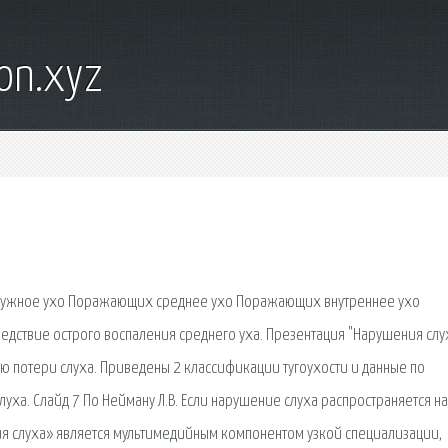
on.xyz
ружное ухо Поражающих среднее ухо Поражающих внутреннее ухо
дствие острого воспаления среднего уха. Презентация "Нарушения слу
ю потери слуха. Приведены 2 классификации тугоухости и данные по
уха. Слайд 7 По Нейману Л.В. Если нарушение слуха распространяется на
ия слуха» является мультимедийным компонентом узкой специализации,