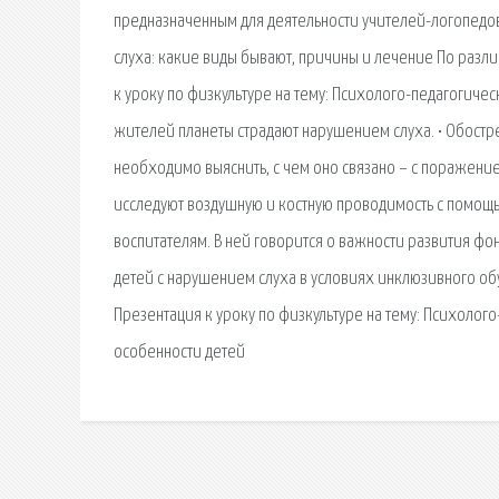
предназначенным для деятельности учителей-логопедо
слуха: какие виды бывают, причины и лечение По разл
к уроку по физкультуре на тему: Психолого-педагогиче
жителей планеты страдают нарушением слуха. • Обостр
необходимо выяснить, с чем оно связано – с поражени
исследуют воздушную и костную проводимость с помощь
воспитателям. В ней говорится о важности развития ф
детей с нарушением слуха в условиях инклюзивного об
Презентация к уроку по физкультуре на тему: Психоло
особенности детей