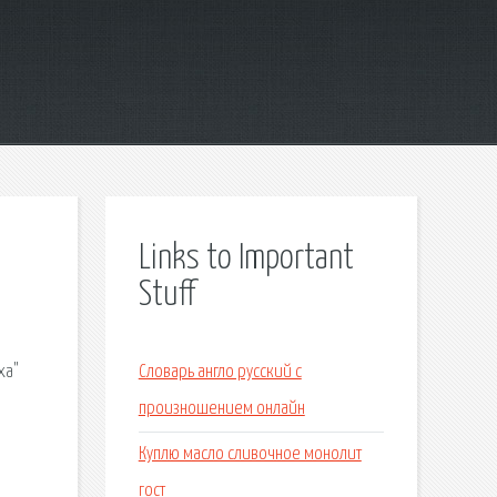
Links to Important
Stuff
ха"
Словарь англо русский с
произношением онлайн
Куплю масло сливочное монолит
гост