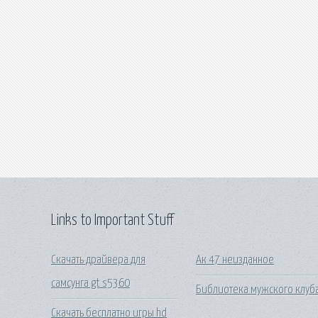
Links to Important Stuff
Скачать драйвера для
Ак 47 неизданное
самсунга gt s5360
Библиотека мужского клуб
Скачать бесплатно игры hd