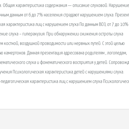
в. Общая характеристика содержания — описание слуховой. Нарушени
ичным данным от 6 до 7% населения страдают нарушением слуха. Презен
ская характеристика лиц с нарушением слуха По данным ВОЗ, от 7 до 10%
ение слуха – гиперакузия. При обнаружении снижения остроты слуха
ем костной, воздушной проводимости или нервных путей. С этой целью
ю камертонов. Данная презентация адресована родителям , логопедам,
онематического слуха и фонематического восприятия у детей. Сопровож
учения Психологическая характеристика детей с нарушениями слуха.
го-педагогическая характеристика лиц с нарушением слуха Психологичес