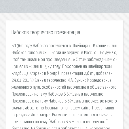
Набоков творчество презентация
В 1960 году Набоков поселяется в Швейцарии. В конце жизни
Набоков говорил «Я никогда не вернусь в Россию… Не думаю,
чтоб там знали мои произведения…» С этим заблуждением он
и ушел из жизни в 1977 году. Похоронен на швейцарском
кладбище Клэренс в Монтрё. презентация 2,6 m , добавлен
29.01.2015 Жизнь и творчество И.А. Бунина Исследование
жизненного пути, особенностей творчества и общественного.
Презентация на тему Набоков В В Жизнь и творчество
Презентацию на тему Набоков В В Жизнь и творчество можно
скачать абсолютно бесплатно на нашем сайте. Презентация
из раздела Литература. Вы можете ознакомиться и скачать
презентацию на тему "Набоков В В Жизнь и творчество "
бесплатно. Набоков живет и работает в США, корректору и