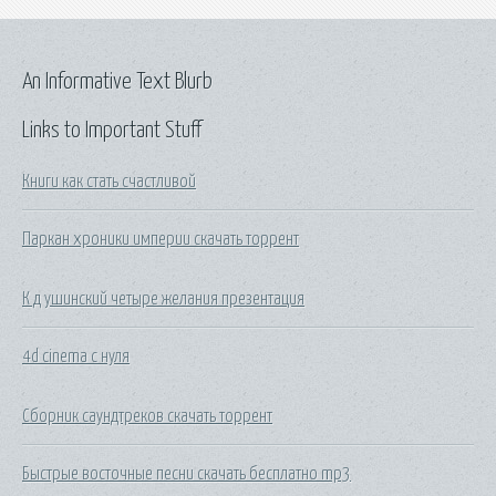
An Informative Text Blurb
Links to Important Stuff
Книги как стать счастливой
Паркан хроники империи скачать торрент
К д ушинский четыре желания презентация
4d cinema с нуля
Сборник саундтреков скачать торрент
Быстрые восточные песни скачать бесплатно mp3