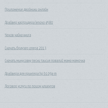
Приложение двойники онлайн
Драйвер картридера lenovo g580
Чехов чайка книга
Скачать браузер опера 2013
Скачать минусовку песни таисия повалий мама мамочка
Драйвера для принтера hp b109a m
Договор услуги по поиску клиентов