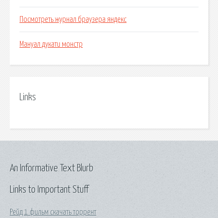
Посмотреть журнал браузера яндекс
Мануал дукати монстр
Links
An Informative Text Blurb
Links to Important Stuff
Рейд 1 фильм скачать торрент