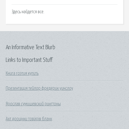
Здесь найдется все.
An Informative Text Blurb
Links to Important Stuff
Книга гоэтия купить
Презентация тейлор фредерик уинслоу
Ярослав сумишевский рингтоны
Акт дооцінки товарів бланк