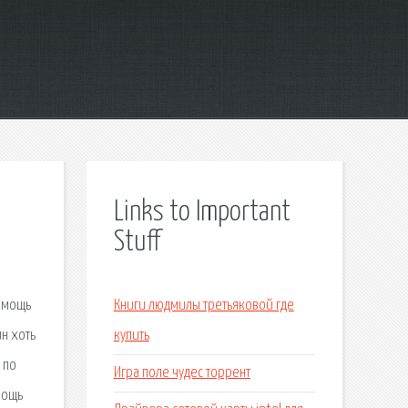
Links to Important
Stuff
.
Помощь
Книги людмилы третьяковой где
н хоть
купить
 по
Игра поле чудес торрент
мощь