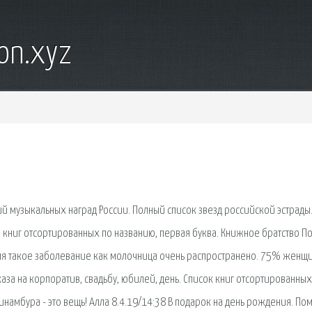
on.xyz
й музыкальных наград России. Полный список звезд российской эстрады
к книг отсортированных по названию, первая буква. Книжное братство 
емя такое заболевание как молочница очень распространено. 75% женщи
каза на корпоратив, свадьбу, юбилей, день. Список книг отсортированных
пинамбура - это вещь! Алла 8.4.19/14:38 В подарок на день рождения. По