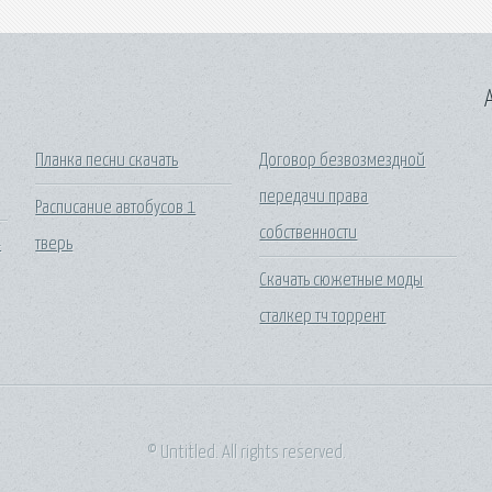
A
Планка песни скачать
Договор безвозмездной
передачи права
Расписание автобусов 1
собственности
4
тверь
Скачать сюжетные моды
сталкер тч торрент
© Untitled. All rights reserved.