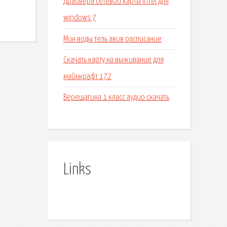
Драйвера сетевой карты intel для
windows 7
Мин воды тель авив расписание
Скачать карту на выживание для
майнкрафт 172
Верещагина 1 класс аудио скачать
Links