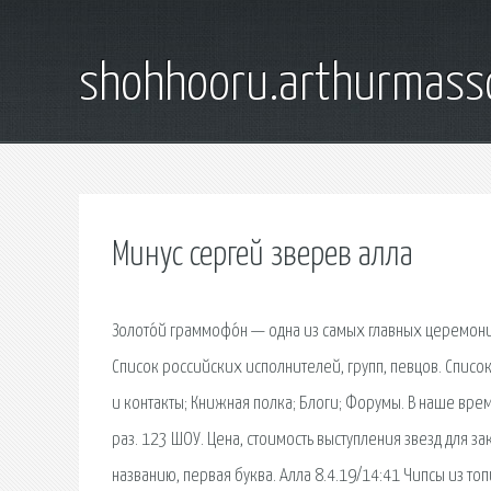
shohhooru.arthurmass
Минус сергей зверев алла
Золото́й граммофо́н — одна из самых главных церемони
Список российских исполнителей, групп, певцов. Списо
и контакты; Книжная полка; Блоги; Форумы. В наше вр
раз. 123 ШОУ. Цена, стоимость выступления звезд для за
названию, первая буква. Алла 8.4.19/14:41 Чипсы из то