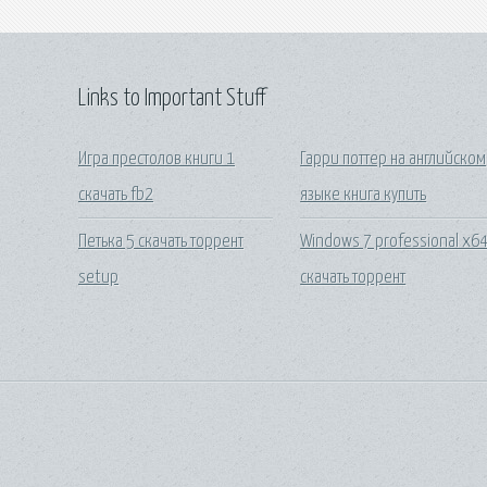
Links to Important Stuff
Игра престолов книги 1
Гарри поттер на английском
скачать fb2
языке книга купить
Петька 5 скачать торрент
Windows 7 professional x6
setup
скачать торрент