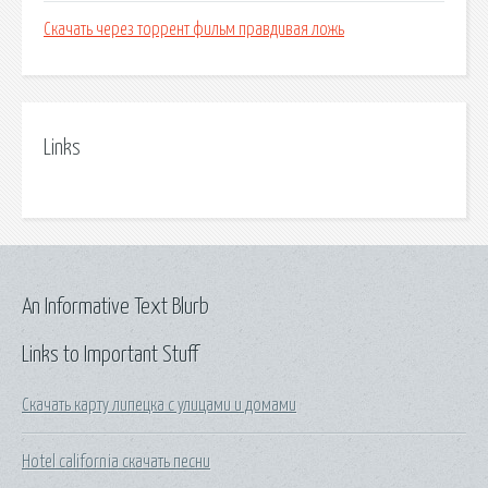
Скачать через торрент фильм правдивая ложь
Links
An Informative Text Blurb
Links to Important Stuff
Скачать карту липецка с улицами и домами
Hotel california скачать песни