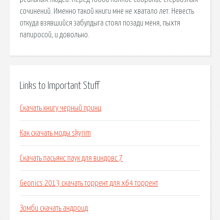
сочинений. Именно такой книги мне не хватало лет. Невесть
откуда взявшийся забулдыга стоял позади меня, пыхтя
папиросой, и довольно.
Links to Important Stuff
Скачать книгу черный принц
Как скачать моды skyrim
Скачать пасьянс паук для виндовс 7
Geonics 2013 скачать торрент для x64 торрент
Зомби скачать андроид