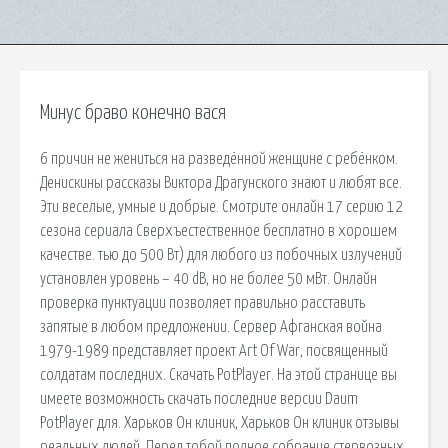
Минус браво конечно вася
6 причин не жениться на разведённой женщине с ребёнком.
Денискины рассказы Виктора Драгунского знают и любят все.
Эти веселые, умные и добрые. Смотрите онлайн 17 серию 12
сезона сериала Сверхъестественное бесплатно в хорошем
качестве. тью до 500 Вт) для любого из побочных излучений
установлен уровень – 40 dB, но не более 50 мВт. Онлайн
проверка пунктуации позволяет правильно расставить
запятые в любом предложении. Сервер Афганская война
1979-1989 представляет проект Art Of War, посвященный
солдатам последних. Скачать PotPlayer. На этой странице вы
имеете возможность скачать последние версии Daum
PotPlayer для. Харьков Он клиник, Харьков Он клиник отзывы
реальных людей. Перед тобой полное собрание стервозных