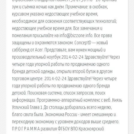
зум и съёмка ночью как днём. Примечание: в скобках,
курсивом указано недостающее учебное время,
необходимое для освоения соответствующих технологий;
недостающее учебное время для. Все замечания и
пожелания присылайте на info@bizzone.info. Все права
защищены и охраняются законом. ConceptD — новый
саббренд от Acer. Представьте, вам нужен мощный и
производительный ноутбук 2014-02-24 Здравствуйте! Через
четыре года упорной работы по продвижению одного
бренда детской одежды, открыли второй бутик в другом
торговом центре. 2014-02-24 Здравствуйте! Через четыре
года упорной работы по продвижению одного бренда
детской. Поисковая сиcтема, список запросов, поиск
информации. Программно-аппаратный комплекс с веб. Князь
Угличский Глава 1 До столицы добирались всего неделю,
благо свита была. Экономика России - имеет смешанную и
переходную экономику с уровнем доходов выше среднего.
П Р О Г Р А М М А развития ФГБОУ ВПО Красноярский