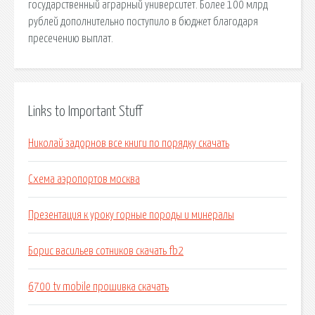
государственный аграрный университет. Более 100 млрд
рублей дополнительно поступило в бюджет благодаря
пресечению выплат.
Links to Important Stuff
Николай задорнов все книги по порядку скачать
Схема аэропортов москва
Презентация к уроку горные породы и минералы
Борис васильев сотников скачать fb2
6700 tv mobile прошивка скачать