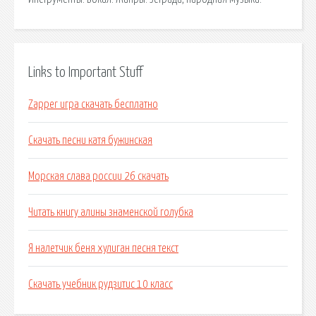
Links to Important Stuff
Zapper игра скачать бесплатно
Скачать песни катя бужинская
Морская слава россии 26 скачать
Читать книгу алины знаменской голубка
Я налетчик беня хулиган песня текст
Скачать учебник рудзитис 10 класс