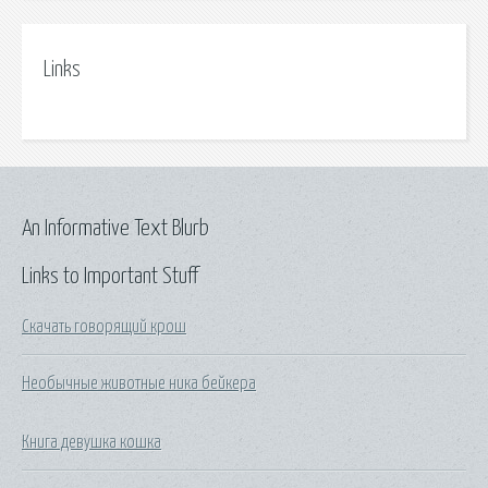
Links
An Informative Text Blurb
Links to Important Stuff
Скачать говорящий крош
Необычные животные ника бейкера
Книга девушка кошка