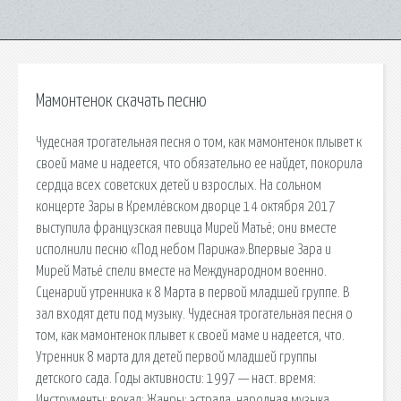
Мамонтенок скачать песню
Чудесная трогательная песня о том, как мамонтенок плывет к
своей маме и надеется, что обязательно ее найдет, покорила
сердца всех советских детей и взрослых. На сольном
концерте Зары в Кремлёвском дворце 14 октября 2017
выступила французская певица Мирей Матьё; они вместе
исполнили песню «Под небом Парижа».Впервые Зара и
Мирей Матьё спели вместе на Международном военно.
Сценарий утренника к 8 Марта в первой младшей группе. В
зал входят дети под музыку. Чудесная трогательная песня о
том, как мамонтенок плывет к своей маме и надеется, что.
Утренник 8 марта для детей первой младшей группы
детского сада. Годы активности: 1997 — наст. время:
Инструменты: вокал: Жанры: эстрада, народная музыка.