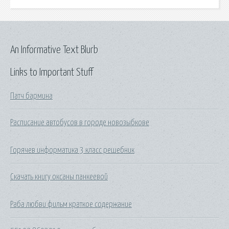
An Informative Text Blurb
Links to Important Stuff
Патч бармина
Расписание автобусов в городе новозыбкове
Горячев информатика 3 класс решебник
Скачать книгу оксаны панкеевой
Раба любви фильм краткое содержание