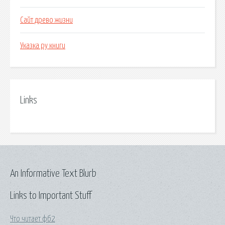
Сайт древо жизни
Указка ру книги
Links
An Informative Text Blurb
Links to Important Stuff
Что читает фб2