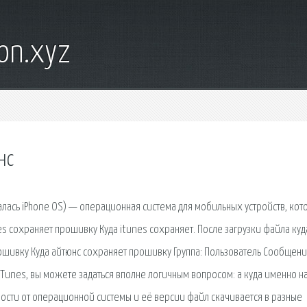
on.xyz
нс
алась iPhone OS) — операционная система для мобильных устройств, кот
es сохраняет прошивку Куда itunes сохраняет. После загрузки файла куд
ошивку Куда айтюнс сохраняет прошивку Группа: Пользователь Сообщени
iTunes, вы можете задаться вполне логичным вопросом: а куда именно н
мости от операционной системы и её версии файл скачивается в разные