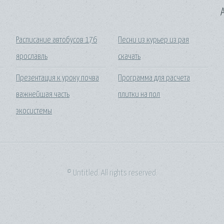
A
Расписание автобусов 176
Песни из курьер из рая
ярославль
скачать
Презентация к уроку почва
Программа для расчета
важнейшая часть
плитки на пол
экосистемы
© Untitled. All rights reserved.