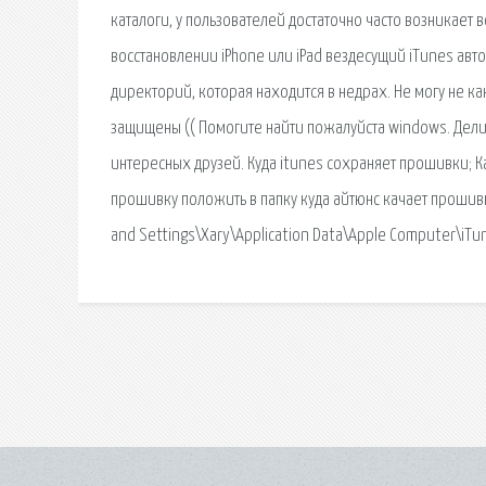
каталоги, у пользователей достаточно часто возникает
восстановлении iPhone или iPad вездесущий iTunes авт
директорий, которая находится в недрах. Не могу не ка
защищены (( Помогите найти пожалуйста windows. Дели
интересных друзей. Куда itunes сохраняет прошивки; Ка
прошивку положить в папку куда айтюнс качает прошивки
and Settings\Xary\Application Data\Apple Computer\iT