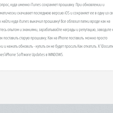
 вопрос, куда именно iTunes сохраняет прошивку. При обновлении и
оматически скачивает последнюю версию iOS и сохраняет ее в одну из с
к найти куда itunes выкачил прошивку! Все облазил папки вроде как на
тесь опытом и знаниями, зарабатывайте награды и репутацию, заводите
к поставить старую прошивку; Как на iPhone поставить. можно просто
 и нажать обновить - купить он не будет просить Как откатить. X:\Docu
unes\iPhone Software Updates в WINDOWS.