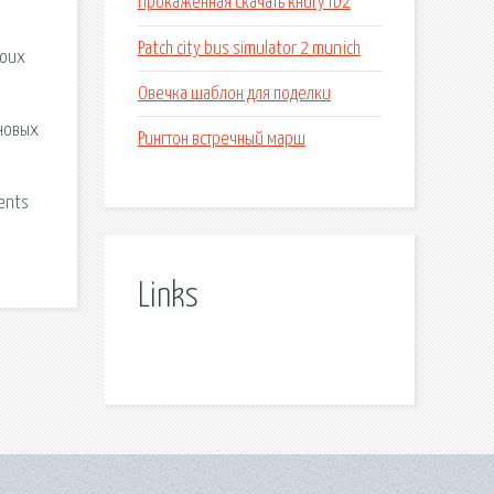
Прокаженная скачать книгу fb2
Patch city bus simulator 2 munich
воих
Овечка шаблон для поделки
 новых
Рингтон встречный марш
ments
Links