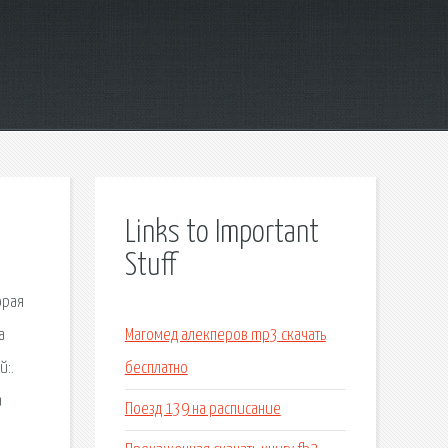
Links to Important
Stuff
орая
а
Магомед алекперов mp3 скачать
й:.
бесплатно
а
Поезд 139 на расписание