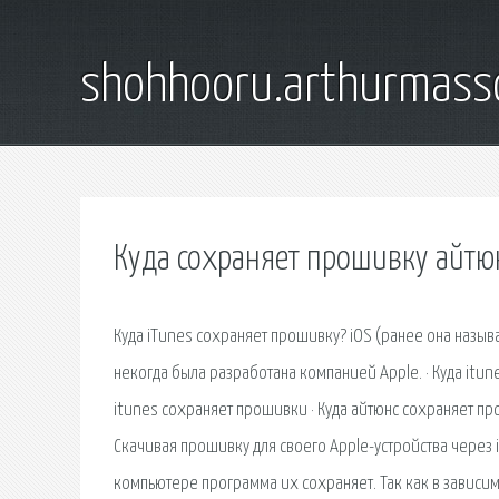
shohhooru.arthurmass
Куда сохраняет прошивку айтю
Куда iTunes сохраняет прошивку? iOS (ранее она назыв
некогда была разработана компанией Apple. · Куда itun
itunes сохраняет прошивки · Куда айтюнс сохраняет пр
Скачивая прошивку для своего Apple-устройства через 
компьютере программа их сохраняет. Так как в зависи