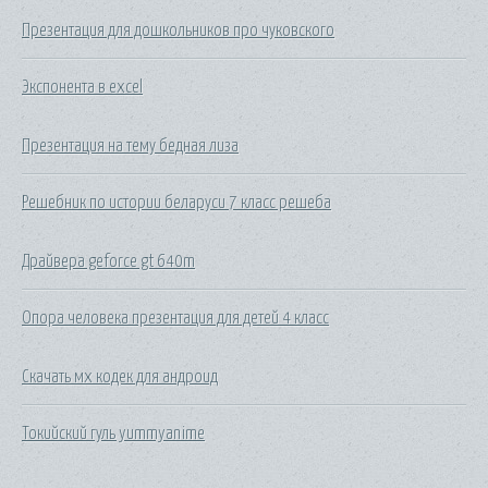
Презентация для дошкольников про чуковского
Экспонента в excel
Презентация на тему бедная лиза
Решебник по истории беларуси 7 класс решеба
Драйвера geforce gt 640m
Опора человека презентация для детей 4 класс
Скачать мх кодек для андроид
Токийский гуль yummyanime