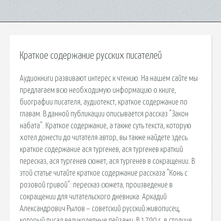
Краткое содержание русских писателей
Аудиокниги развивают интерес к чтению. На нашем сайте мы
предлагаем всю необходимую информацию о книге,
биографии писателя, аудиотекст, краткое содержание по
главам. В данной публикации описывается рассказ "Закон
набата". Краткое содержание, а также суть текста, которую
хотел донести до читателя автор, вы также найдете здесь.
краткое содержание ася тургенев, ася тургенев краткий
пересказ, ася тургенев сюжет, ася тургенев в сокращении. В
этой статье читайте краткое содержание рассказа "Конь с
розовой гривой": пересказ сюжета, произведение в
сокращении для читательского дневника. Аркадий
Александрович Рылов – советский русский живописец,
который писал великолепные пейзажи. В 1790 г. в столице