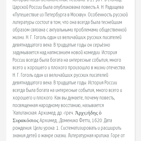
Царской России была опубликована повесть А. Н. Радищева
«Путешествие из Петербурга в Москву». Особенность русской
литературы состоит в том, что она всегда была теснейшим
образом связана с актуальными проблемами общественной
жизни. Н. Г. Гоголь один из величайших русских писателей
девятнадцатого века. В тридцатые годы он серьёзно
задумывается над напмсанием новой комедии. История
России всегда была богата на интересные события, много
всего и хорошего и плохого произошло в жизни отечества.
Н. Г. Гоголь один из величайших русских писателей
девятнадцатого века. В тридцатые годы. История России
всегда была богата на интересные события, много всего и
хорошего и плохого. Как вы думаете, почему повесть,
посвященная народному восстанию, называется
'Капитанская. Архимед; др.-греч. Ἀρχιμήδης ὁ
Συρακόσιος Архимед , Доменико Фетти, 1620: Дата
рождения. Цели урока: 1. Систематизировать и расширить
знания детей о жанре сказки. Литературная критика: Горе от