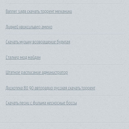
Banner saga скачать торрент механики
Диджей квиксильвер амено
Скачать музыку возвращение будулая
Сталкер мод майдан
Штатное расписание администратор
Дискотека 80 90 авторадио русская скачать торрент
Скачать песни с фильма несносные боссы