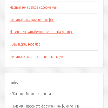
Медный век краткое содержание
Скачать фильм кука на телефон
Madonna скачать бесплатно material girl mp3
Huawei драйвера usb
Скачать сталкер зов припяти крякнутая
Links
НРКмания • Главная страница.
НРКмания • Просмотр форума - Фанфики по НРК.