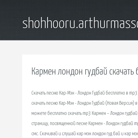
shohhooru.arthurmass
Кармен лондон гудбай скачать
Скачать песню Кар-Мэн - Лондон Гудбай бесплатно в mp3.
скачать песню Кар-Мэн - Лондон Гудбай (Новая Версия) 
можете бесплатно скачать mp3 Кармен – Лондон гудбай в
страницу, посвященной песне Кармен - Лондон гудбай mp3
смс. Скачивай и слушай кар мэн лондон гуд бай и кар мэ