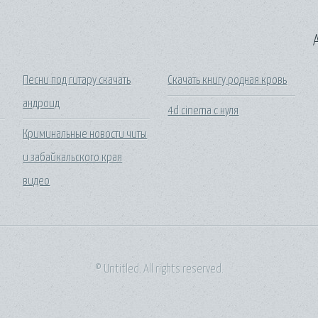
A
Песни под гитару скачать
Скачать книгу родная кровь
андроид
4d cinema с нуля
Криминальные новости читы
и забайкальского края
видео
© Untitled. All rights reserved.