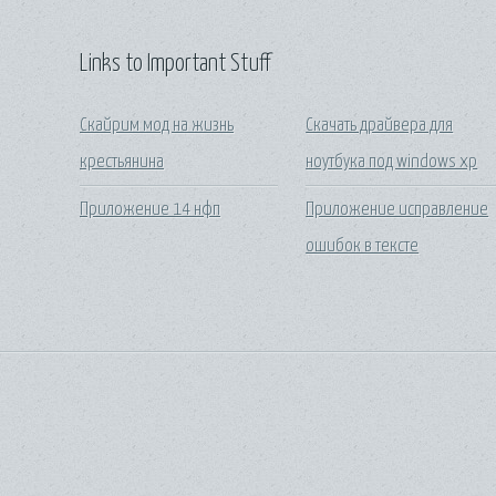
Links to Important Stuff
Скайрим мод на жизнь
Скачать драйвера для
крестьянина
ноутбука под windows xp
Приложение 14 нфп
Приложение исправление
ошибок в тексте