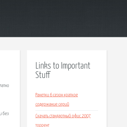
Links to Important
Stuff
латно
Ранетки 6 сезон краткое
содержание серий
и без
Скачать стандартный офис 2007
торрент