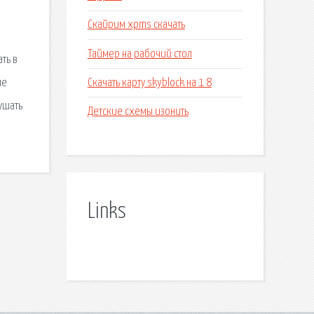
Скайрим xpms скачать
3
Таймер на рабочий стол
ть в
Скачать карту skyblock на 1 8
ме
ушать
Детские схемы изонить
Links