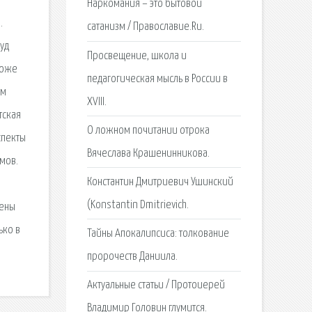
Наркомания – это бытовой
.
сатанизм / Православие.Ru.
уд
Просвещение, школа и
хоже
педагогическая мысль в России в
ым
XVIII.
тская
О ложном почитании отрока
спекты
Вячеслава Крашенинникова.
имов.
Константин Дмитриевич Ушинский
(Konstantin Dmitrievich.
щены
ько в
Тайны Апокалипсиса: толкование
пророчеств Даниила.
Актуальные статьи / Протоиерей
Владимир Головин глумится.