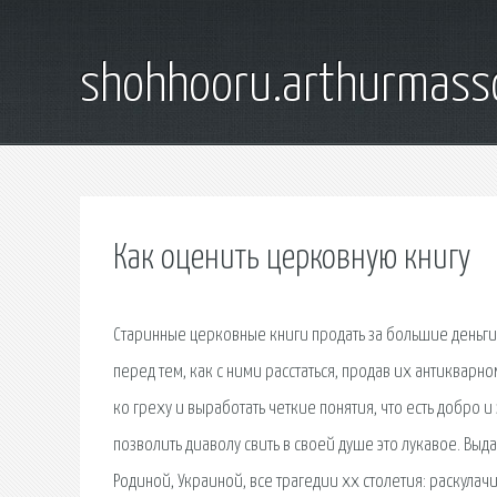
shohhooru.arthurmass
Как оценить церковную книгу
Старинные церковные книги продать за большие деньги 
перед тем, как с ними расстаться, продав их антикварно
ко греху и выработать четкие понятия, что есть добро 
позволить диаволу свить в своей душе это лукавое. В
Родиной, Украиной, все трагедии xx столетия: раскулач