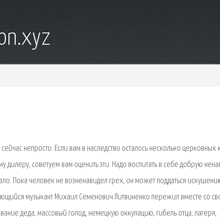
on.xyz
сейчас непросто. Если вам в наследство осталось несколько церковных к
му дилеру, советуем вам оценить эти. Надо воспитать в себе добрую нена
и зло. Пока человек не возненавидел грех, он может поддаться искушени
ыдающийся музыкант Михаил Семенович Литвиненко пережил вместе со св
ивание деда, массовый голод, немецкую оккупацию, гибель отца, лагеря,