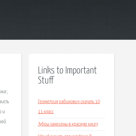
Links to Important
Stuff
ниг,
висть
Геометрия рабинович скачать 10
ю и
11 класс
оей
Зубры занесены в красную книгу