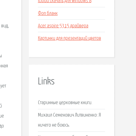
Icloud скачать для windows 8
Фоп бланк
Acer aspire 5315 драйвера
 вид,
Картинки для презентаций цветов
ы
онная
Links
вует
Старинные церковные книги.
й
Михаил Семенович Литвиненко: Я
ие
ничего не боюсь.
до