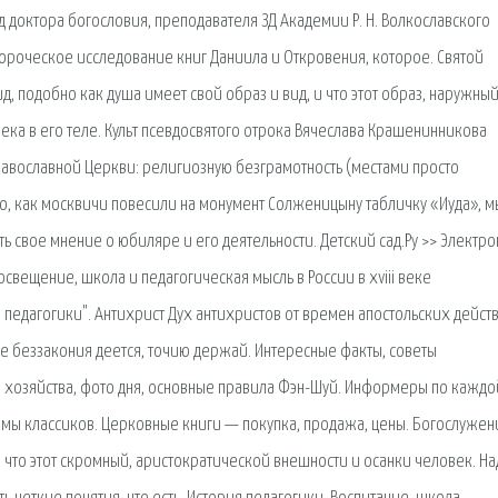
 доктора богословия, преподавателя ЗД Академии Р. Н. Волкославского
ороческое исследование книг Даниила и Откровения, которое. Святой
д, подобно как душа имеет свой образ и вид, и что этот образ, наружный
овека в его теле. Культ псевдосвятого отрока Вячеслава Крашенинникова
авославной Церкви: религиозную безграмотность (местами просто
го, как москвичи повесили на монумент Солженицыну табличку «Иуда», м
ть свое мнение о юбиляре и его деятельности. Детский сад.Ру >> Электр
свещение, школа и педагогическая мысль в России в xviii веке
я педагогики". Антихрист Дух антихристов от времен апостольских дейст
же беззакония деется, точию держай. Интересные факты, советы
 хозяйства, фото дня, основные правила Фэн-Шуй. Информеры по каждо
мы классиков. Церковные книги — покупка, продажа, цены. Богослужен
 что этот скромный, аристократической внешности и осанки человек. На