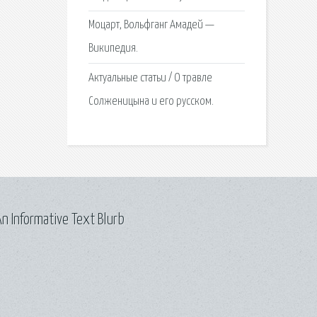
Моцарт, Вольфганг Амадей —
Википедия.
Актуальные статьи / О травле
Солженицына и его русском.
n Informative Text Blurb