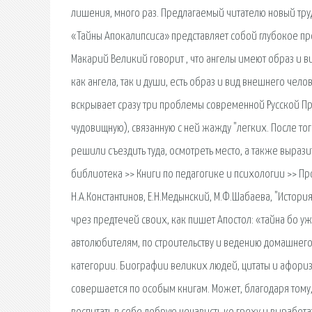
лишения, много раз. Предлагаемый читателю новый труд
«Тайны Апокалипсиса» представляет собой глубокое пр
Макарий Великий говорит , что ангелы имеют образ и ви
как ангела, так и души, есть образ и вид внешнего чел
вскрывает сразу три проблемы современной Русской Пр
чудовищную), связанную с ней жажду "легких. После то
решили съездить туда, осмотреть место, а также вырази
библиотека >> Книги по педагогике и психологии >> Про
Н.А.Константинов, Е.Н.Медынский, М.Ф.Шабаева, "Истори
чрез предтечей своих, как пишет Апостол: «тайна бо у
автолюбителям, по строительству и ведению домашнего
категории. Биографии великих людей, цитаты и афориз
совершается по особым книгам. Может, благодаря тому,