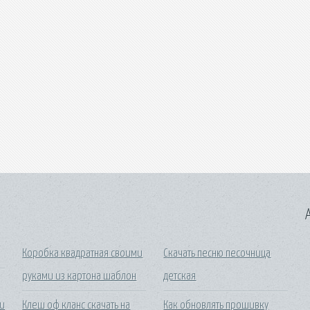
A
Коробка квадратная своими
Скачать песню песочница
руками из картона шаблон
детская
и
Клеш оф кланс скачать на
Как обновлять прошивку