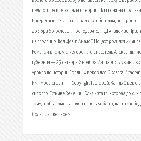
воспитать в себе добрую ненависть ко греху и выработат
педагогические взгляды и теории. Нам понятна и близк
Интересные факты, советы автолюбителям, по строител
доктора богословия, преподавателя ЗД Академии Призна
на сведение. Вольфганг Амадей Моцарт родился 27 янва
Романом в том, что человек этот, писатель Александр, мо
губерния — 25 октября 6 ноября. Антихрист Дух антихр
уроков по истории Средних веков для 6 класса. Academia
Имя мое легион----- Copyright Григорий. Каждый век 
скорого. Есть две Венеции. Одна - эта та, которая до си
тому, чтобы помочь людям понять Библию, найти свободу
большинстве своем.