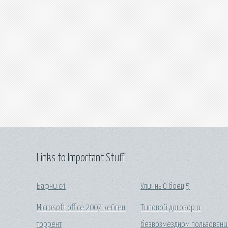
Links to Important Stuff
Бафни с4
Уличный боец 5
Microsoft office 2007 кейген
Типовой договор о
торрент
безвозмездном пользовани