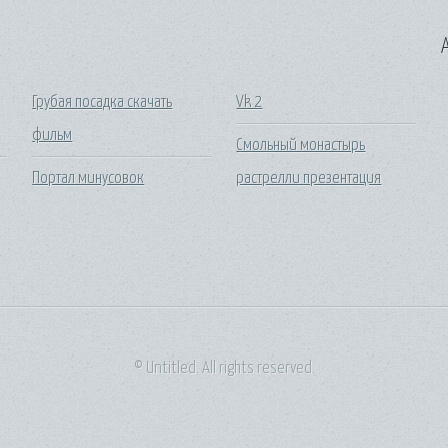
A
Грубая посадка скачать
Vk 2
фильм
Смольный монастырь
Портал минусовок
растрелли презентация
© Untitled. All rights reserved.