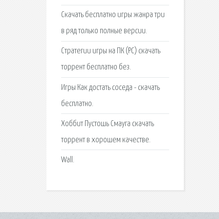
Скачать бесплатно игры жанра три
в ряд только полные версии.
Стратегии игры на ПК (PC) скачать
торрент бесплатно без.
Игры Как достать соседа - скачать
бесплатно.
Хоббит Пустошь Смауга скачать
торрент в хорошем качестве.
Wall.