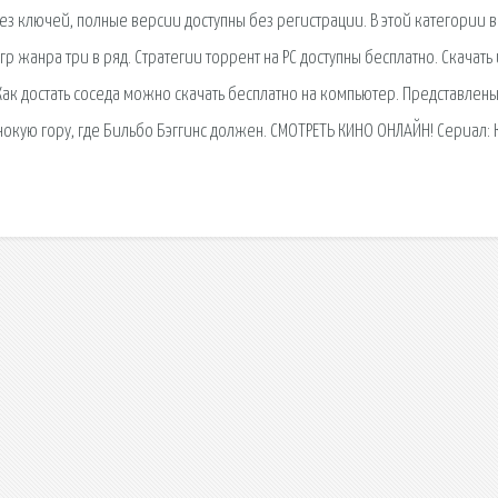
ез ключей, полные версии доступны без регистрации. В этой категории 
 жанра три в ряд. Стратегии торрент на PC доступны бесплатно. Скачать
 Как достать соседа можно скачать бесплатно на компьютер. Представлены
нокую гору, где Бильбо Бэггинс должен. СМОТРЕТЬ КИНО ОНЛАЙН! Сериал: 