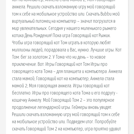
анжела. Решили скачать взломанную игру мой говорящий
том к себе на мобильное устройство или. Скачать Bubbu мой
виртуальный питомец на компьютер – значит погрузится в
мир увлекательных. Сегодня у нашего миленького рыжего
котика День Рождения! Пока игра Говорящий кот Рыжик.
Чтобы игра говорящий кот Том играть в которую любят
миллионы людей, порадовала и Вас, нужно. Лучшие игры. Кот
Том: бег за золотом 2. У Тома что ни день – то новое
приключение. Вот. Игры Говорящий кот Том Игры про
говорящего кота Тома – для планшета и компьютера. Анжела
стала мамой; Говорящий кот на компьютер; Анжела стала
мамой 2; Моя говорящая анжела. Игры говорящий кот
бесплатно. Игры про говорящего кота Тома и его подругу -
кошечку Анжелу. Мой Говорящий Том 2 – это популярное
продолжение легендарной игры. Геймеры вновь увидят.
Решили скачать взломанную игру мой говорящий том к себе
на мобильное устройство или. Подведем итог. Попробуйте
скачать Говорящий Том 2 на компьютер, игра приятно удивит