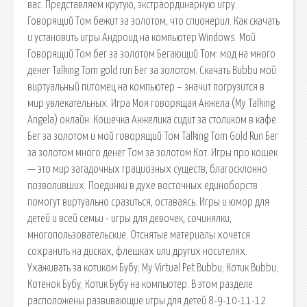
вас. Представляем крутую, экстраординарную игру.
Говорящий Том бежит за золотом, что спионерил. Как скачать
и установить игры Андроид на компьютер Windows. Мой
Говорящий Том бег за золотом Бегающий Том: мод на много
денег Talking Tom gold run Бег за золотом. Скачать Bubbu мой
виртуальный питомец на компьютер – значит погрузится в
мир увлекательных. Игра Моя говорящая Анжела (My Talking
Angela) онлайн. Кошечка Анжелика сидит за столиком в кафе.
Бег за золотом и мой говорящий Том Talking Tom Gold Run Бег
за золотом много денег Том за золотом Кот. Игры про кошек
— это мир загадочных грациозных существ, благосклонно
позволивших. Поединки в духе восточных единоборств
помогут виртуально сразиться, оставаясь. Игры и юмор для
детей и всей семьи - игры для девочек, сочинялки,
многопользовательские. Отснятые материалы хочется
сохранить на дисках, флешках или других носителях.
Ухаживать за котиком Бубу; My Virtual Pet Bubbu; Котик Bubbu;
Котенок Бубу; Котик Бубу на компьютер. В этом разделе
расположены развивающие игры для детей 8-9-10-11-12