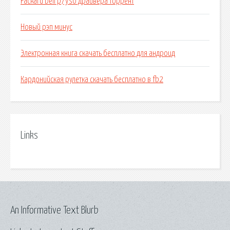
Packard bell p7ys0 драйвера торрент
Новый рэп минус
Электронная книга скачать бесплатно для андроид
Кардонийская рулетка скачать бесплатно в fb2
Links
An Informative Text Blurb