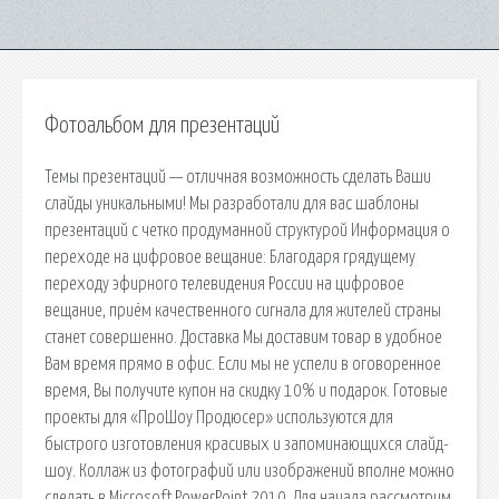
Фотоальбом для презентаций
Темы презентаций — отличная возможность сделать Ваши
слайды уникальными! Мы разработали для вас шаблоны
презентаций с четко продуманной структурой Информация о
переходе на цифровое вещание: Благодаря грядущему
переходу эфирного телевидения России на цифровое
вещание, приём качественного сигнала для жителей страны
станет совершенно. Доставка Мы доставим товар в удобное
Вам время прямо в офис. Если мы не успели в оговоренное
время, Вы получите купон на скидку 10% и подарок. Готовые
проекты для «ПроШоу Продюсер» используются для
быстрого изготовления красивых и запоминающихся слайд-
шоу. Коллаж из фотографий или изображений вполне можно
сделать в Microsoft PowerPoint 2010. Для начала рассмотрим