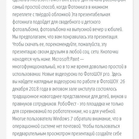
самый простой способ, когда Фотокнига в книжном
переплете с твёрдой обложкой Эта презентабельная
фотокнига подойдет для свадебного и детского
фотоальбома, фотоальбома на выпускной вечер и юбилей.
Мы предполагаем, что вам понравилась эта презентация.
Чтобы скачать ее, порекомендуйте, пожалуйста, эту
презентацию своим друзьям в любой соц. сети. Кнопочки
находятся чуть ниже. Microsoft Paint —
многофункциональный, но в то же время довольно простой в
использовании. Новые видеоуроки по ФотоШОУ pro. Здесь
вы найдете наглядные видеоуроки по работе в ФотоШОУ. 26
декабря 2018 года в актовом зале института состоялось
традиционное новогоднее представление для детей, внуков и
правнуков сотрудников. РобоФест - это площадка не только
для соревнований по робототехнике, но и для учебной.
Многие пользователи Windows 7 обратили внимание, что в
операционной системе нет почтовой. Чтобы пользоваться
предварительным просмотром презентаций создайте себе