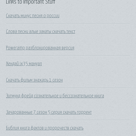
Links to Important Stuff
Скачать минус песня о россии
Слова песни алые закаты скачать текст
Poweramp разблокированная версия
Хендай ix35 мануал
Скачать фильм знахарь 1 сезон
Зигмунд фрейд сознательное и бессознательное книга
Зачарованные 7 сезон 5 серия скачать торрент
Библия книга фактов и пророчеств скачать