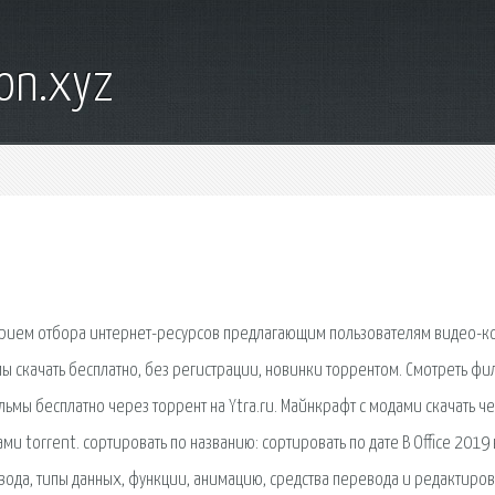
on.xyz
терием отбора интернет-ресурсов предлагающим пользователям видео-к
ы скачать бесплатно, без регистрации, новинки торрентом. Смотреть ф
ьмы бесплатно через торрент на Ytra.ru. Майнкрафт с модами скачать ч
ми torrent. сортировать по названию: сортировать по дате В Office 2019
вода, типы данных, функции, анимацию, средства перевода и редактиров