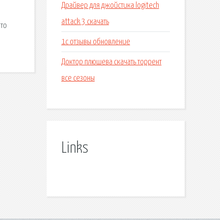
Драйвер для джойстика logitech
attack 3 скачать
что
1с отзывы обновление
Доктор плюшева скачать торрент
все сезоны
Links