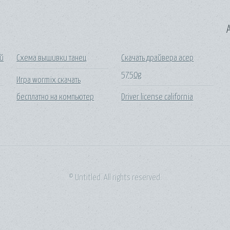
A
ой
Схема вышивки танец
Скачать драйвера асер
5750g
Игра wormix скачать
бесплатно на компьютер
Driver license california
© Untitled. All rights reserved.