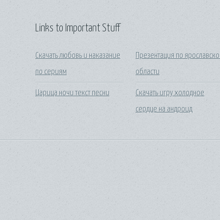
Links to Important Stuff
Скачать любовь и наказание
Презентация по ярославск
по сериям
области
Царица ночи текст песни
Скачать игру холодное
сердце на андроид