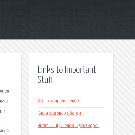
Links to Important
Stuff
онтент
ильмы
Вебка вк приложение
ерез
Книга разговор с богом
 вы
Читать книгу женский декамерон
ания.