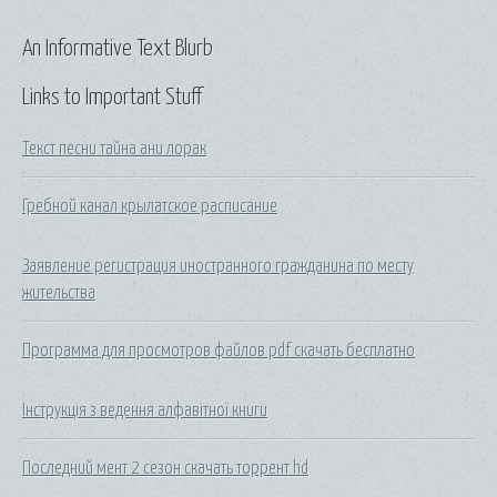
An Informative Text Blurb
Links to Important Stuff
Текст песни тайна ани лорак
Гребной канал крылатское расписание
Заявление регистрация иностранного гражданина по месту
жительства
Программа для просмотров файлов pdf скачать бесплатно
Інструкція з ведення алфавітної книги
Последний мент 2 сезон скачать торрент hd