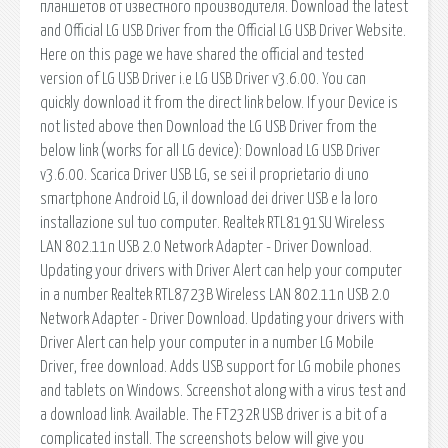
планшетов от известного производителя. Download the latest
and Official LG USB Driver from the Official LG USB Driver Website.
Here on this page we have shared the official and tested
version of LG USB Driver i.e LG USB Driver v3.6.00. You can
quickly download it from the direct link below. If your Device is
not listed above then Download the LG USB Driver from the
below link (works for all LG device): Download LG USB Driver
v3.6.00. Scarica Driver USB LG, se sei il proprietario di uno
smartphone Android LG, il download dei driver USB e la loro
installazione sul tuo computer. Realtek RTL8191SU Wireless
LAN 802.11n USB 2.0 Network Adapter - Driver Download.
Updating your drivers with Driver Alert can help your computer
in a number Realtek RTL8723B Wireless LAN 802.11n USB 2.0
Network Adapter - Driver Download. Updating your drivers with
Driver Alert can help your computer in a number LG Mobile
Driver, free download. Adds USB support for LG mobile phones
and tablets on Windows. Screenshot along with a virus test and
a download link. Available. The FT232R USB driver is a bit of a
complicated install. The screenshots below will give you