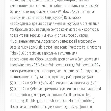
самостоятельно исправить и стабилизировать. скачать ютуб
бесплатно на ноутбук Установка Windows XP с флэшки на
ноутбук или компьютер (видеоурок) Весь набор
необходимых драйверов для железа ноутбука Организация
MSI бросила свой взгляд на сектор компьютерных корпусов,
презентовав версию MSI MAG Pylon из игровой серии.
Фирменные утилиты: Apacer Sony Seitec Iosell Transcend A-
Data SanDisk EasyDisk Patriot Panasonic Traxdata Pqi KingStone
TakeMS LG Corsair: Универсальные утилиты для
восстановления. Сборник драйверов от www.SamLab.ws для
всех Windows x86/x64 от Windows 2000 до Windows 10 RS5
с программами для автоопределения вашего оборудования
и автоматической установки нужных драйверов. gy-540-
530mm-24w-90led (540мм) Светодиодная полоса gy-540-
530mm-24w-96led для ремонта подсветки в lcd панелях с led
подсветкой, и для переделки штатной ccfl лампы на led
подсветку. Rock Magnetic Dashboard Car Mount (Dumbbell)
Премиум автомобильные держатели для смартфонов и