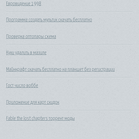
Евровидение 1998
Программа создать мультик скачать бесплатно
Проверка оптопары схема
Куки удалить в мазиле
Майнкрафт скачать бесплатно на планшет без регистрации
Гост число воббе
Приложение для карт скидок
Fable the lost chapters торрент моды