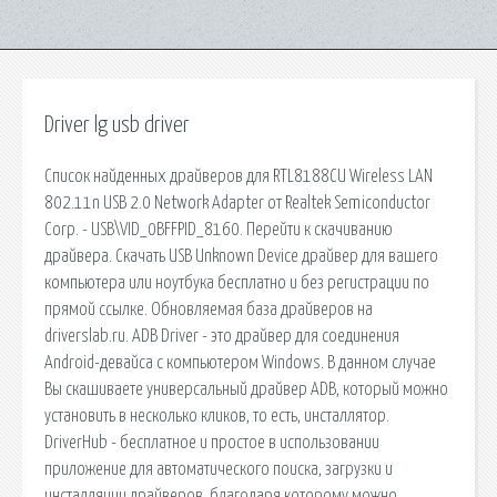
Driver lg usb driver
Список найденных драйверов для RTL8188CU Wireless LAN
802.11n USB 2.0 Network Adapter от Realtek Semiconductor
Corp. - USB\VID_0BFFPID_8160. Перейти к скачиванию
драйвера. Скачать USB Unknown Device драйвер для вашего
компьютера или ноутбука бесплатно и без регистрации по
прямой ссылке. Обновляемая база драйверов на
driverslab.ru. ADB Driver - это драйвер для соединения
Android-девайса с компьютером Windows. В данном случае
Вы скашиваете универсальный драйвер ADB, который можно
установить в несколько кликов, то есть, инсталлятор.
DriverHub - бесплатное и простое в использовании
приложение для автоматического поиска, загрузки и
инсталляции драйверов, благодаря которому можно