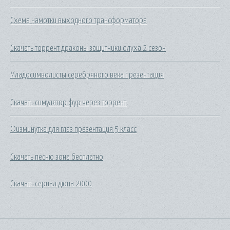
Схема намотки выходного трансформатора
Скачать торрент драконы защитники олуха 2 сезон
Младосимволисты серебряного века презентация
Скачать симулятор фур через торрент
Физминутка для глаз презентация 5 класс
Скачать песню зона бесплатно
Скачать сериал дюна 2000