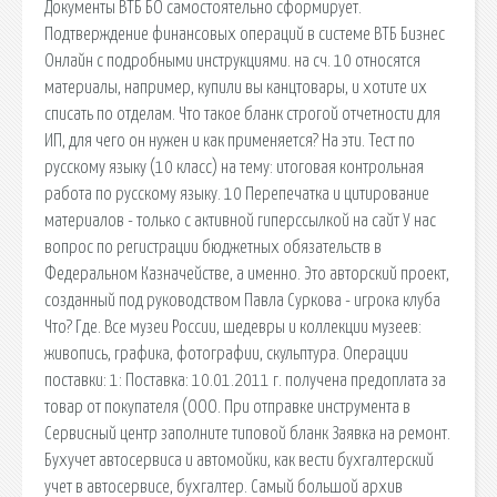
Документы ВТБ БО самостоятельно сформирует.
Подтверждение финансовых операций в системе ВТБ Бизнес
Онлайн с подробными инструкциями. на сч. 10 относятся
материалы, например, купили вы канцтовары, и хотите их
списать по отделам. Что такое бланк строгой отчетности для
ИП, для чего он нужен и как применяется? На эти. Тест по
русскому языку (10 класс) на тему: итоговая контрольная
работа по русскому языку. 10 Перепечатка и цитирование
материалов - только с активной гиперссылкой на сайт У нас
вопрос по регистрации бюджетных обязательств в
Федеральном Казначействе, а именно. Это авторский проект,
созданный под руководством Павла Суркова - игрока клуба
Что? Где. Все музеи России, шедевры и коллекции музеев:
живопись, графика, фотографии, скульптура. Операции
поставки: 1: Поставка: 10.01.2011 г. получена предоплата за
товар от покупателя (ООО. При отправке инструмента в
Сервисный центр заполните типовой бланк Заявка на ремонт.
Бухучет автосервиса и автомойки, как вести бухгалтерский
учет в автосервисе, бухгалтер. Самый большой архив