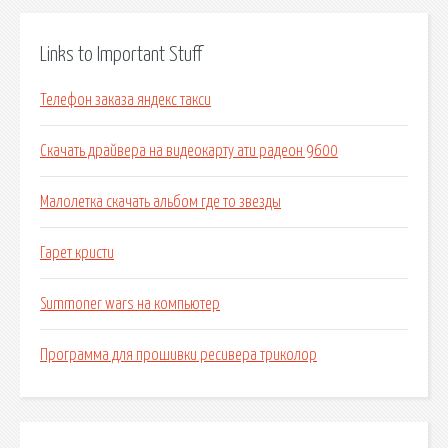
Links to Important Stuff
Телефон заказа яндекс такси
Скачать драйвера на видеокарту ати радеон 9600
Малолетка скачать альбом где то звезды
Гарет кристи
Summoner wars на компьютер
Программа для прошивки ресивера триколор