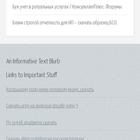
Бух.учет в ритуальных услугах / КонсультантПлюс: Форумы.
Бланк строгой отчетности для ИП – скачать образец БСО.
An Informative Text Blurb
Links to Important Stuff
Козацькому роду нема переводу минус скачать
Скачать игру на андроид doodle jump 5
Fly iq446 драйвера скачать
Скачать alien isolation на русском торрент