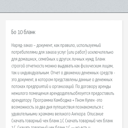
Бо 10 бланк
Наряд-заказ – документ, как правило, используемый
потребителями для заказа услуг (или работ) исключительно
для домашних, семейных и других личных нужд. Бланк
строгой отчетности можно выдавать как физическим лицам,
так и индивидуальным. Отчет о движении денежных средств -
это документ, в котором представлены данные о денежных
потоках предприятий и организаций. По договору аренды
нежилого помещения арендодательобязуется предоставить
арендатору. Программа Камбоджа + Пном Кулен -это
возможность за два дня путешествия познакомиться с
удивительными храмами великого Ангкора. Описание
Скачать товарный чек бланк 1С Скачать товарный чек бланк
1С. Скачать товарный чек бланк 1С — но есть и