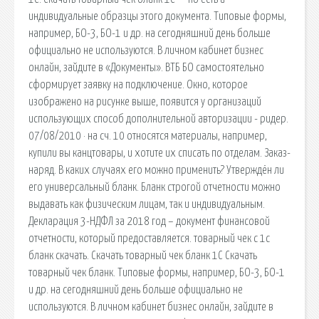
индивидуальные образцы этого документа. Типовые формы,
например, БО-3, БО-1 и др. на сегодняшний день больше
официально не используются. В личном кабинет бизнес
онлайн, зайдите в «Документы». ВТБ БО самостоятельно
сформирует заявку на подключение. Окно, которое
изображено на рисунке выше, появится у организаций
использующих способ дополнительной авторизации - ридер.
07/08/2010 · на сч. 10 относятся материалы, например,
купили вы канцтовары, и хотите их списать по отделам. Заказ-
наряд. В каких случаях его можно применить? Утверждён ли
его универсальный бланк. Бланк строгой отчетности можно
выдавать как физическим лицам, так и индивидуальным.
Декларация 3-НДФЛ за 2018 год – документ финансовой
отчетности, который предоставляется. товарный чек с 1с
бланк скачать. Скачать товарный чек бланк 1С Скачать
товарный чек бланк. Типовые формы, например, БО-3, БО-1
и др. на сегодняшний день больше официально не
используются. В личном кабинет бизнес онлайн, зайдите в