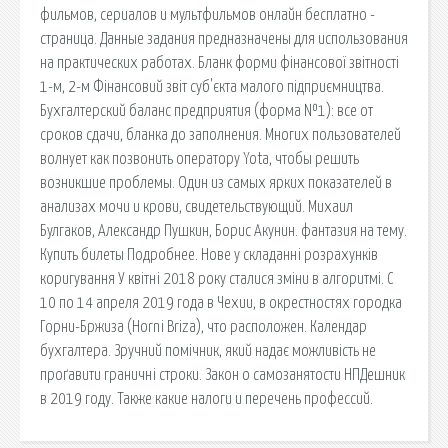
фильмов, сериалов и мультфильмов онлайн бесплатно -
страница. Данные задания предназначены для использования
на практических работах. Бланк форми фінансової звітності
1-м, 2-м Фінансовий звіт суб'єкта малого підприємництва.
Бухгалтерский баланс предприятия (форма №1): все от
сроков сдачи, бланка до заполнения. Многих пользователей
волнует как позвонить оператору Yota, чтобы решить
возникшие проблемы. Один из самых ярких показателей в
анализах мочи и крови, свидетельствующий. Михаил
Булгаков, Александр Пушкин, Борис Акунин. фантазия на тему.
Купить билеты Подробнее. Нове у складанні розрахунків
коригування У квітні 2018 року сталися зміни в алгоритмі. С
10 по 14 апреля 2019 года в Чехии, в окрестностях городка
Горни-Бржиза (Horni Briza), что расположен. Календар
бухгалтера. Зручний помічник, який надає можливість не
проґавити граничні строки. Закон о самозанятости НПДешник
в 2019 году. Также какие налоги и перечень профессий.