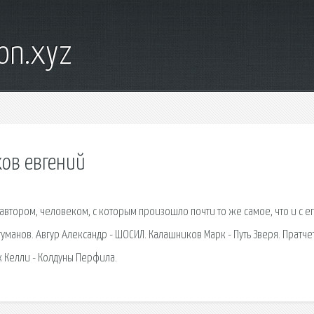
on.xyz
хов евгений
 автором, человеком, с которым произошло почти то же самое, что и с е
туманов. Авгур Александр - ШОСИЛ. Калашников Марк - Путь Зверя. Пратче
к Келли - Колдуны Перфила.