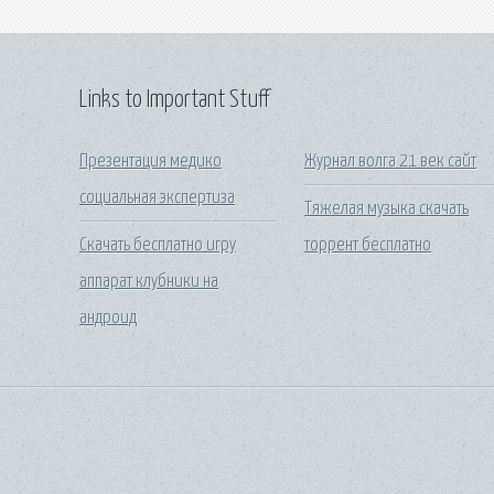
Links to Important Stuff
Презентация медико
Журнал волга 21 век сайт
социальная экспертиза
Тяжелая музыка скачать
Скачать бесплатно игру
торрент бесплатно
аппарат клубники на
андроид