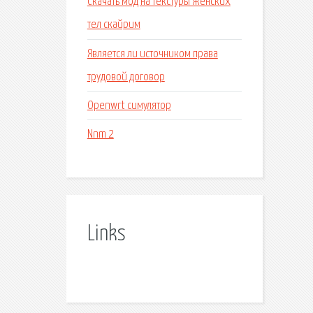
Скачать мод на текстуры женских
тел скайрим
Является ли источником права
трудовой договор
Openwrt симулятор
Nnm 2
Links