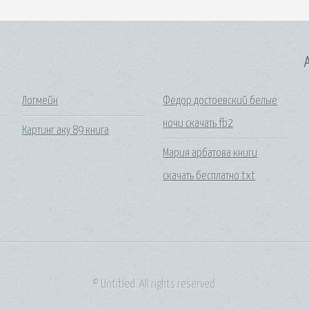
A
Логмейн
Федор достоевский белые
ночи скачать fb2
Картинг аку 89 книга
Мария арбатова книги
скачать бесплатно txt
© Untitled. All rights reserved.