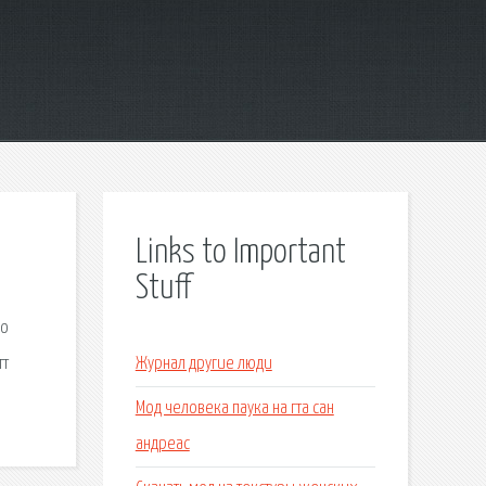
Links to Important
Stuff
го
тт
Журнал другие люди
Мод человека паука на гта сан
андреас