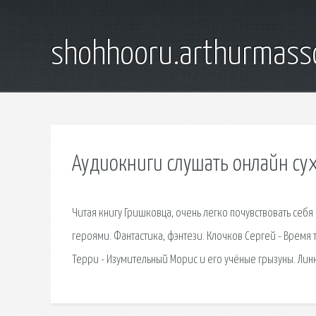
shohhooru.arthurmass
Аудиокниги слушать онлайн су
Читая книгу Гришковца, очень легко почувствовать себя
героями. Фантастика, фэнтези. Клочков Сергей - Время 
Терри - Изумительный Морис и его учёные грызуны. Лин